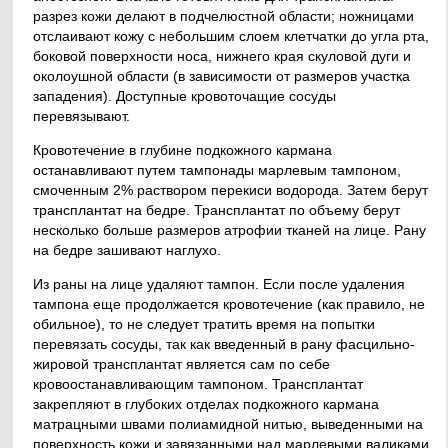
разрез кожи делают в подчелюстной области; ножницами
отслаивают кожу с небольшим слоем клетчатки до угла рта,
боковой поверхности носа, нижнего края скуловой дуги и
околоушной области (в зависимости от размеров участка
западения). Доступные кровоточащие сосуды
перевязывают.
Кровотечение в глубине подкожного кармана
останавливают путем тампонады марлевым тампоном,
смоченным 2% раствором перекиси водорода. Затем берут
трансплантат на бедре. Трансплантат по объему берут
несколько больше размеров атрофии тканей на лице. Рану
на бедре зашивают наглухо.
Из раны на лице удаляют тампон. Если после удаления
тампона еще продолжается кровотечение (как правило, не
обильное), то не следует тратить время на попытки
перевязать сосуды, так как введенный в рану фасцильно-
жировой трансплантат является сам по себе
кровоостанавливающим тампоном. Трансплантат
закрепляют в глубоких отделах подкожного кармана
матрацными швами полиамидной нитью, выведенными на
поверхность кожи и завязанными над марлевыми валиками.