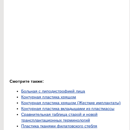
Смотрите также:
Больная с липодистрофией лица
Контурная пластика хрящом
Контурная пластика хрящом (Жесткие имплантаты)
Контурная пластика вкладышами из пластмассы
Сравнительная таблица старой и новой
трансплантационных терминологий
Пластика тканями филатовского стебля