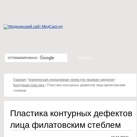
Главная
/
Клиническая оперативная челюстно-лицевая хирургия
/
Контурная пластика
/
Пластика контурных дефектов лица филатовским
стеблем
Пластика контурных дефектов
лица филатовским стеблем