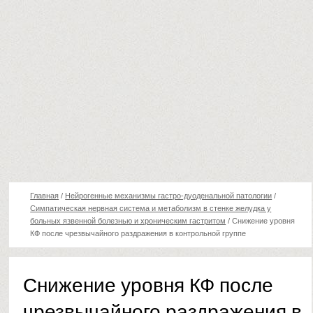
Главная
/
Нейрогенные механизмы гастро-дуоденальной патологии
/
Cимпатическая нервная система и метаболизм в стенке желудка у
больных язвенной болезнью и хроническим гастритом
/
Снижение уровня
КФ после чрезвычайного раздражения в контрольной группе
Снижение уровня КФ после
чрезвычайного раздражения в