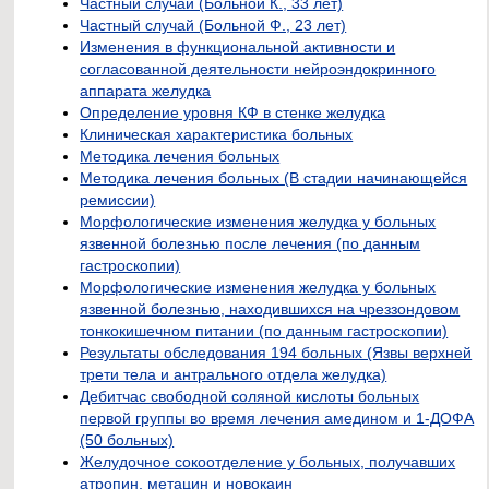
Частный случай (Больной К., 33 лет)
Частный случай (Больной Ф., 23 лет)
Изменения в функциональной активности и
согласованной деятельности нейроэндокринного
аппарата желудка
Определение уровня КФ в стенке желудка
Клиническая характеристика больных
Методика лечения больных
Методика лечения больных (В стадии начинающейся
ремиссии)
Морфологические изменения желудка у больных
язвенной болезнью после лечения (по данным
гастроскопии)
Морфологические изменения желудка у больных
язвенной болезнью, находившихся на чреззондовом
тонкокишечном питании (по данным гастроскопии)
Результаты обследования 194 больных (Язвы верхней
трети тела и антрального отдела желудка)
Дебитчас свободной соляной кислоты больных
первой группы во время лечения амедином и 1-ДОФА
(50 больных)
Желудочное сокоотделение у больных, получавших
атропин, метацин и новокаин