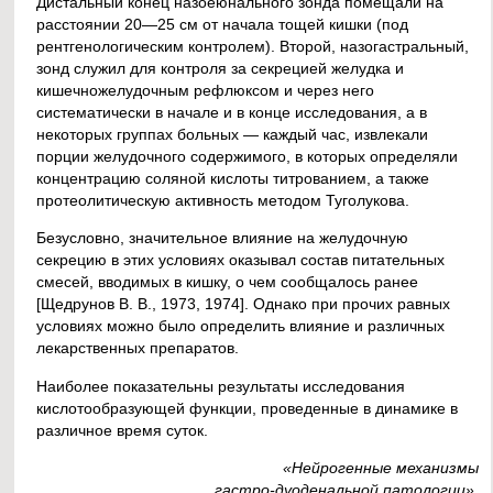
Дистальный конец назоеюнального зонда помещали на
расстоянии 20—25 см от начала тощей кишки (под
рентгенологическим контролем). Второй, назогастральный,
зонд служил для контроля за секрецией желудка и
кишечножелудочным рефлюксом и через него
систематически в начале и в конце исследования, а в
некоторых группах больных — каждый час, извлекали
порции желудочного содержимого, в которых определяли
концентрацию соляной кислоты титрованием, а также
протеолитическую активность методом Туголукова.
Безусловно, значительное влияние на желудочную
секрецию в этих условиях оказывал состав питательных
смесей, вводимых в кишку, о чем сообщалось ранее
[Щедрунов В. В., 1973, 1974]. Однако при прочих равных
условиях можно было определить влияние и различных
лекарственных препаратов.
Наиболее показательны результаты исследования
кислотообразующей функции, проведенные в динамике в
различное время суток.
«Нейрогенные механизмы
гастро-дуоденальной патологии»,