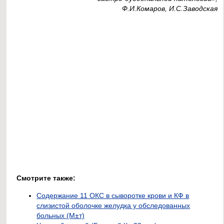
Ф.И.Комаров, И.С.Заводская
Смотрите также:
Содержание 11 ОКС в сыворотке крови и КФ в
слизистой оболочке желудка у обследованных
больных (М±т)