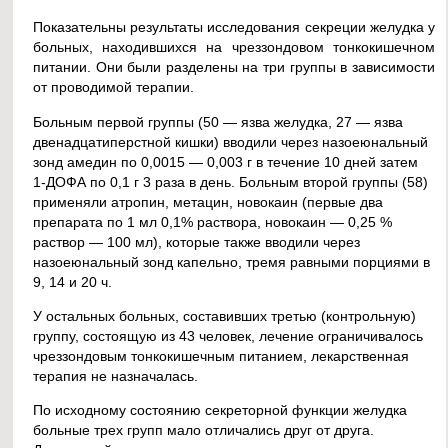
Показательны результаты исследования секреции желудка у
больных, находившихся на чреззондовом тонкокишечном
питании. Они были разделены на три группы в зависимости
от проводимой терапии.
Больным первой группы (50 — язва желудка, 27 — язва
двенадцатиперстной кишки) вводили через назоеюнальный
зонд амедин по 0,0015 — 0,003 г в течение 10 дней затем
1-ДОФА по 0,1 г 3 раза в день. Больным второй группы (58)
применяли атропин, метацин, новокаин (первые два
препарата по 1 мл 0,1% раствора, новокаин — 0,25 %
раствор — 100 мл), которые также вводили через
назоеюнальный зонд капельно, тремя равными порциями в
9, 14 и 20 ч.
У остальных больных, составивших третью (контрольную)
группу, состоящую из 43 человек, лечение ограничивалось
чреззондовым тонкокишечным питанием, лекарственная
терапия не назначалась.
По исходному состоянию секреторной функции желудка
больные трех групп мало отличались друг от друга.