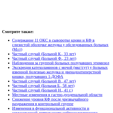
Смотрите также:
Содержание 11 ОКС в сыворотке крови и КФ в
слизистой оболочке желудка у обследованных больных
(М±т)
Частный случай (Больной К., 33 лет)
Частный случай (Больной Ф., 23 лет)
Наблюдения за группой больных получавших этимизол
Экскреция катехоламинов с мочой (мкг/сут) у больных
язвенной болезнью желудка и двенадцатиперстной
кишки, получавших 1-ДОФА
Частный случай (Больной В., 47 лет)
Частный случай (Больная Б., 58 лет)
Частный случай (Больной Н., 41 г.)
Местные изменения в гастро-дуоденальной области
Снижение уровня КФ после чрезвычайного
раздражения в контрольной группе
Изменения в функциональной активности и
согласованной деятельности нейроэндокринного