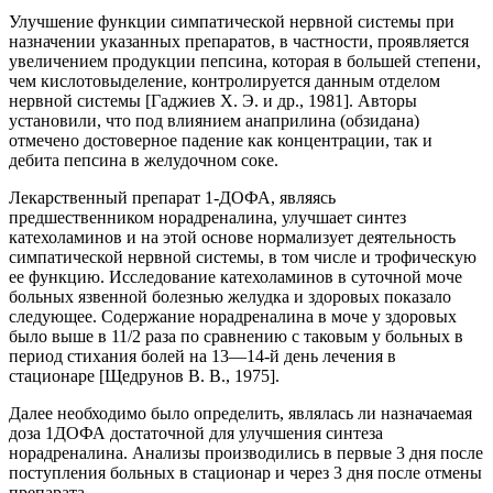
Улучшение функции симпатической нервной системы при
назначении указанных препаратов, в частности, проявляется
увеличением продукции пепсина, которая в большей степени,
чем кислотовыделение, контролируется данным отделом
нервной системы [Гаджиев X. Э. и др., 1981]. Авторы
установили, что под влиянием анаприлина (обзидана)
отмечено достоверное падение как концентрации, так и
дебита пепсина в желудочном соке.
Лекарственный препарат 1-ДОФА, являясь
предшественником норадреналина, улучшает синтез
катехоламинов и на этой основе нормализует деятельность
симпатической нервной системы, в том числе и трофическую
ее функцию. Исследование катехоламинов в суточной моче
больных язвенной болезнью желудка и здоровых показало
следующее. Содержание норадреналина в моче у здоровых
было выше в 11/2 раза по сравнению с таковым у больных в
период стихания болей на 13—14-й день лечения в
стационаре [Щедрунов В. В., 1975].
Далее необходимо было определить, являлась ли назначаемая
доза 1ДОФА достаточной для улучшения синтеза
норадреналина. Анализы производились в первые 3 дня после
поступления больных в стационар и через 3 дня после отмены
препарата.