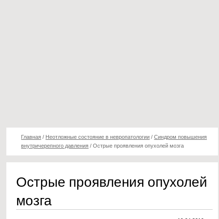
Главная
/
Неотложные состояние в невропатологии
/
Синдром повышения
внутричерепного давления
/
Острые проявления опухолей мозга
Острые проявления опухолей
мозга