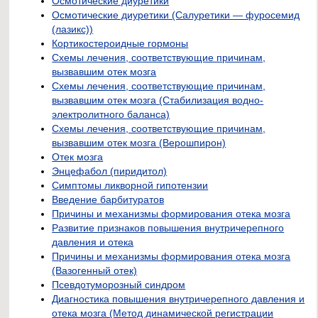
Осмотические диуретики
Осмотические диуретики (Салуретики — фуросемид
(лазикс))
Кортикостероидные гормоны
Схемы лечения, соответствующие причинам,
вызвавшим отек мозга
Схемы лечения, соответствующие причинам,
вызвавшим отек мозга (Стабилизация водно-
электролитного баланса)
Схемы лечения, соответствующие причинам,
вызвавшим отек мозга (Верошпирон)
Отек мозга
Энцефабол (пиридитол)
Симптомы ликворной гипотензии
Введение барбитуратов
Причины и механизмы формирования отека мозга
Развитие признаков повышения внутричерепного
давления и отека
Причины и механизмы формирования отека мозга
(Вазогенный отек)
Псевдотуморозный синдром
Диагностика повышения внутричерепного давления и
отека мозга (Метод динамической регистрации