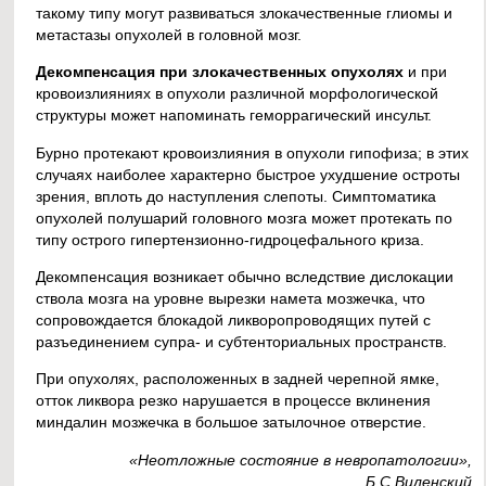
такому типу могут развиваться злокачественные глиомы и
метастазы опухолей в головной мозг.
Декомпенсация при злокачественных опухолях
и при
кровоизлияниях в опухоли различной морфологической
структуры может напоминать геморрагический инсульт.
Бурно протекают кровоизлияния в опухоли гипофиза; в этих
случаях наиболее характерно быстрое ухудшение остроты
зрения, вплоть до наступления слепоты. Симптоматика
опухолей полушарий головного мозга может протекать по
типу острого гипертензионно-гидроцефального криза.
Декомпенсация возникает обычно вследствие дислокации
ствола мозга на уровне вырезки намета мозжечка, что
сопровождается блокадой ликворопроводящих путей с
разъединением супра- и субтенториальных пространств.
При опухолях, расположенных в задней черепной ямке,
отток ликвора резко нарушается в процессе вклинения
миндалин мозжечка в большое затылочное отверстие.
«Неотложные состояние в невропатологии»,
Б.С.Виленский