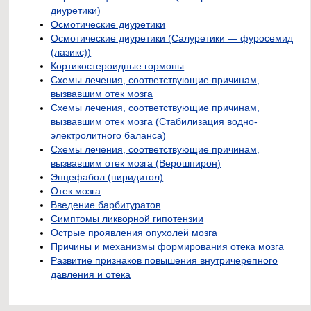
диуретики)
Осмотические диуретики
Осмотические диуретики (Салуретики — фуросемид
(лазикс))
Кортикостероидные гормоны
Схемы лечения, соответствующие причинам,
вызвавшим отек мозга
Схемы лечения, соответствующие причинам,
вызвавшим отек мозга (Стабилизация водно-
электролитного баланса)
Схемы лечения, соответствующие причинам,
вызвавшим отек мозга (Верошпирон)
Энцефабол (пиридитол)
Отек мозга
Введение барбитуратов
Симптомы ликворной гипотензии
Острые проявления опухолей мозга
Причины и механизмы формирования отека мозга
Развитие признаков повышения внутричерепного
давления и отека