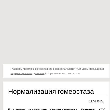
Главная
/
Неотложные состояние в невропатологии
/
Синдром повышения
внутричерепного давления
/
Нормализация гомеостаза
Нормализация гомеостаза
19.04.2010г.
Включает коррекцию электролитного баланса, КОС,