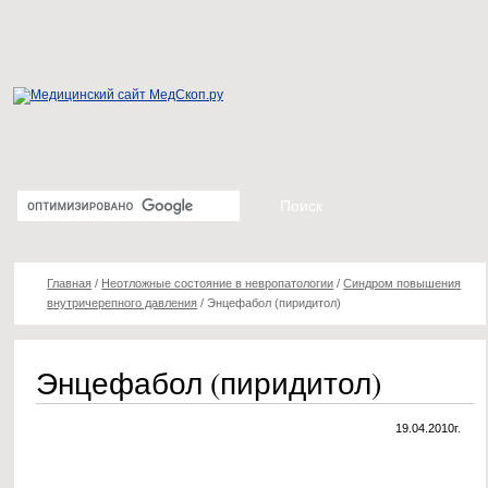
Главная
/
Неотложные состояние в невропатологии
/
Синдром повышения
внутричерепного давления
/
Энцефабол (пиридитол)
Энцефабол (пиридитол)
19.04.2010г.