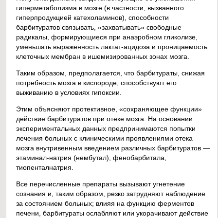
гиперметаболизма в мозге (в частности, вызванного
гиперпродукцией катехоламинов), способности
барбитуратов связывать, «захватывать» свободные
радикалы, формирующиеся при анаэробном гликолизе,
уменьшать выраженность лактат-ацидоза и проницаемость
клеточных мембран в ишемизированных зонах мозга.
Таким образом, предполагается, что барбитураты, снижая
потребность мозга в кислороде, способствуют его
выживанию в условиях гипоксии.
Этим объясняют протективное, «сохраняющее функции»
действие барбитуратов при отеке мозга. На основании
экспериментальных данных предпринимаются попытки
лечения больных с клиническими проявлениями отека
мозга внутривенным введением различных барбитуратов —
этаминал-натрия (нембутал), фенобарбитала,
тиопенталнатрия.
Все перечисленные препараты вызывают угнетение
сознания и, таким образом, резко затрудняют наблюдение
за состоянием больных; влияя на функцию ферментов
печени, барбитураты ослабляют или укорачивают действие