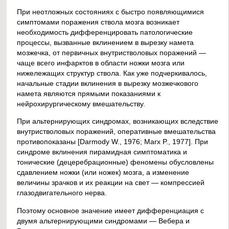
При неотложных состояниях с быстро появляющимися
симптомами поражения ствола мозга возникает
необходимость дифференцировать патологические
процессы, вызванные вклинением в вырезку намета
мозжечка, от первичных внутристволовых поражений —
чаще всего инфарктов в области ножки мозга или
нижележащих структур ствола. Как уже подчеркивалось,
начальные стадии вклинения в вырезку мозжечкового
намета являются прямыми показаниями к
нейрохирургическому вмешательству.
При альтернирующих синдромах, возникающих вследствие
внутристволовых поражений, оперативные вмешательства
противопоказаны [Darmody W., 1976; Marx P., 1977]. При
синдроме вклинения пирамидная симптоматика и
тонические (децеребрационные) феномены обусловлены
сдавлением ножки (или ножек) мозга, а изменение
величины зрачков и их реакции на свет — компрессией
глазодвигательного нерва.
Поэтому основное значение имеет дифференциация с
двумя альтернирующими синдромами — Вебера и