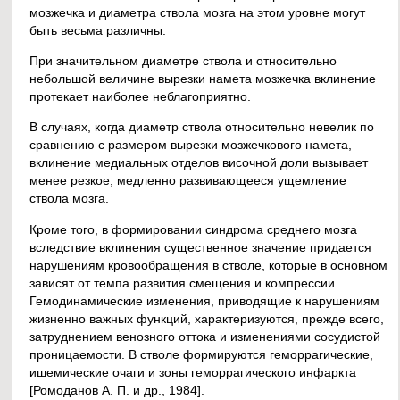
мозжечка и диаметра ствола мозга на этом уровне могут
быть весьма различны.
При значительном диаметре ствола и относительно
небольшой величине вырезки намета мозжечка вклинение
протекает наиболее неблагоприятно.
В случаях, когда диаметр ствола относительно невелик по
сравнению с размером вырезки мозжечкового намета,
вклинение медиальных отделов височной доли вызывает
менее резкое, медленно развивающееся ущемление
ствола мозга.
Кроме того, в формировании синдрома среднего мозга
вследствие вклинения существенное значение придается
нарушениям кровообращения в стволе, которые в основном
зависят от темпа развития смещения и компрессии.
Гемодинамические изменения, приводящие к нарушениям
жизненно важных функций, характеризуются, прежде всего,
затруднением венозного оттока и изменениями сосудистой
проницаемости. В стволе формируются геморрагические,
ишемические очаги и зоны геморрагического инфаркта
[Ромоданов А. П. и др., 1984].