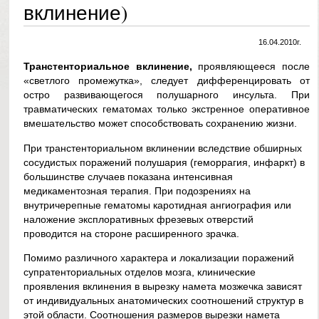
вклинение)
16.04.2010г.
Транстенториальное вклинение,
проявляющееся после
«светлого промежутка», следует дифференцировать от
остро развивающегося полушарного инсульта. При
травматических гематомах только экстренное оперативное
вмешательство может способствовать сохранению жизни.
При транстенториальном вклинении вследствие обширных
сосудистых поражений полушария (геморрагия, инфаркт) в
большинстве случаев показана интенсивная
медикаментозная терапия. При подозрениях на
внутричерепные гематомы каротидная ангиография или
наложение эксплоративных фрезевых отверстий
проводится на стороне расширенного зрачка.
Помимо различного характера и локализации поражений
супратенториальных отделов мозга, клинические
проявления вклинения в вырезку намета мозжечка зависят
от индивидуальных анатомических соотношений структур в
этой области. Соотношения размеров вырезки намета