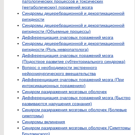
патологических процессов и токсических
(метаболических) поражений мозга
Синдромы децеребрационной и декортикационной
ригидности
Синдромы децеребрационной и декортикационной
ригидности (Объемные процессы)
Дифференциация очаговых поражений мозга
Синдромы децеребрационной и декортикационной
ригидности (Роль невропатолога)
Дифференциация очаговых поражений мозга
(Подострое развитие субтенториального синдрома)
Вопрос о необходимости экстренного
нейрохирургического вмешательства
Дифференциация очаговых поражений мозга (При
интоксикационных поражениях)
Синдром раздражения мозговых оболочек
Дифференциация очаговых поражений мозга (Быстро
развиваются нарушения сознания)
Синдром раздражения мозговых оболочек (Болевые
симптомы)
Синдромы вклинения
Синдром раздражения мозговых оболочек (Симптомы
Брудзинского)