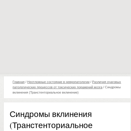
Главная
/
Неотложные состояние в невропатологии
/
Различия очаговых
патологических процессов от токсических поражений мозга
/
Синдромы
вклинения (Транстенториальное вклинение)
Синдромы вклинения
(Транстенториальное