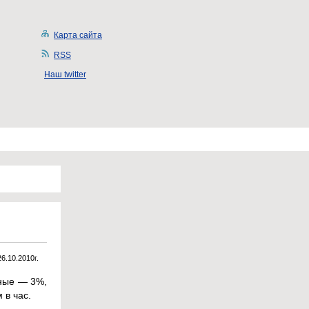
Карта сайта
RSS
Наш twitter
26.10.2010г.
юные — 3%,
в час.