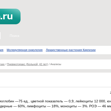
пия
Молекулярная онкология
Лекарственные растения Киргизии
гких
/
Пневмоторакс (Больной, 42 лет)
/
Анализы
оглобин —75 ед., цветной показатель — 0,9, лейкоциты 12 000, 
ядерные — 60%, лимфоциты — 18%, моноциты — 3%. РОЭ — 46 мм 