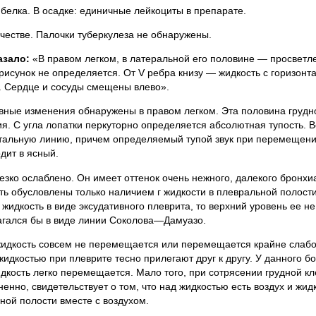
белка. В осадке: единичные лейкоциты в препарате.
честве. Палочки туберкулеза не обнаружены.
азало:
«В правом легком, в латеральной его половине — просветл
рисунок не определяется. От V ребра книзу — жидкость с горизон
. Сердце и сосуды смещены влево».
вные изменения обнаружены в правом легком. Эта половина грудн
ия. С угла лопатки перкуторно определяется абсолютная тупость. 
онтальную линию, причем определяемый тупой звук при перемещен
дит в ясный.
езко ослаблено. Он имеет оттенок очень нежного, далекого бронхи
ть обусловлены только наличием г жидкости в плевральной полости
жидкость в виде эксудативного плеврита, то верхний уровень ее н
агался бы в виде линии Соколова—Дамуазо.
жидкость совсем не перемещается или перемещается крайне слабо,
 жидкостью при плеврите тесно прилегают друг к другу. У данного б
дкость легко перемещается. Мало того, при сотрясении грудной кл
енно, свидетельствует о том, что над жидкостью есть воздух и жид
ой полости вместе с воздухом.