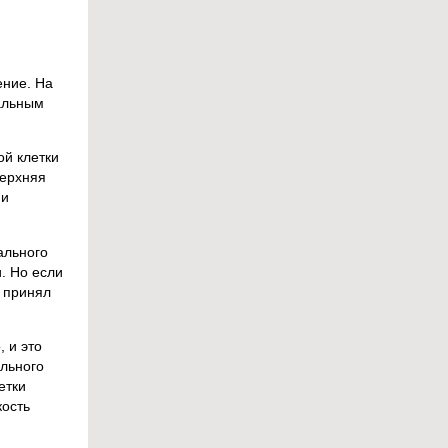
ение. На
тальным
ой клетки
Верхняя
ии
ального
. Но если
е принял
 и это
ольного
етки
кость