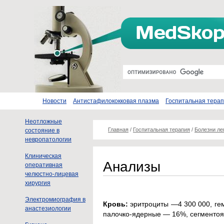
Новости
Антистафилококковая плазма
Госпитальная тера
Неотложные
Главная
/
Госпитальная терапия
/
Болезни ле
состояние в
невропатологии
Клиническая
Анализы
оперативная
челюстно-лицевая
хирургия
Электромиография в
Кровь:
эритроциты —4 300 000, гем
анастезиологии
палочко-ядерные — 16%, сегменто