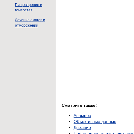
Пищеварение и
гомеостаз
Лечение ожогов и
отморожений
Смотрите также:
Анамнез
Объективные данные
Дыхание
Постепенное нарастание темп