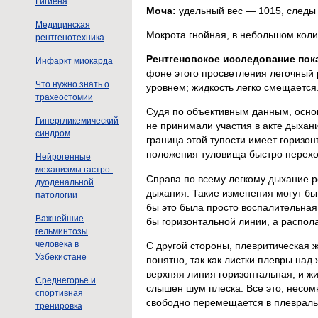
Гигиена
Моча:
удельный вес — 1015, следы 
Медицинская
Мокрота гнойная, в небольшом коли
рентгенотехника
Рентгеновское исследование пок
Инфаркт миокарда
фоне этого просветления легочный 
Что нужно знать о
уровнем; жидкость легко смещается
трахеостомии
Судя по объективным данным, осно
Гипергликемический
не принимали участия в акте дыхан
синдром
граница этой тупости имеет гориз
положения туловища быстро перехо
Нейрогенные
механизмы гастро-
Справа по всему легкому дыхание р
дуоденальной
дыхания. Такие изменения могут бы
патологии
бы это была просто воспалительная 
Важнейшие
бы горизонтальной линии, а распол
гельминтозы
человека в
С другой стороны, плевритическая 
Узбекистане
понятно, так как листки плевры над
верхняя линия горизонтальная, и жи
Среднегорье и
слышен шум плеска. Все это, несомн
спортивная
свободно перемещается в плевральн
тренировка