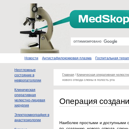
Новости
Антистафилококковая плазма
Госпитальная тера
Неотложные
Главная
/
Клиническая оперативная челюстн
состояние в
нового отвода слюны в полость рта
невропатологии
Клиническая
оперативная
Операция создани
челюстно-лицевая
хирургия
Электромиография в
анастезиологии
Наиболее простыми и доступными 
по созданию нового отвода слюны