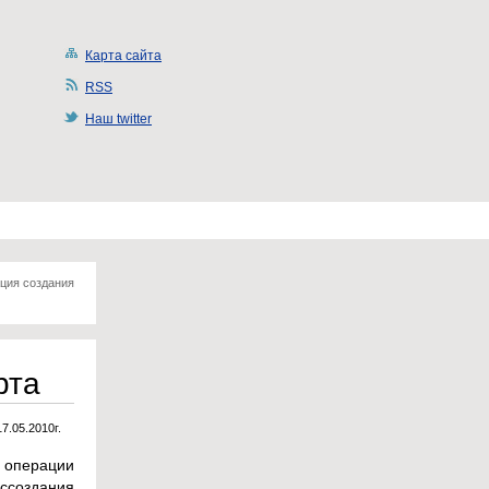
Карта сайта
RSS
Наш twitter
ция создания
рта
17.05.2010г.
 операции
ссоздания