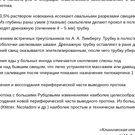
отока.
0,5% раствором новокаина иссекают овальными разрезами свищев
 глубины раны узким (глазным) скальпелем делают прокол в поло
вводят дренажную (сечением 4 – 5 мм) трубку.
ием встречных треугольников по А. А. Лимбергу. Трубку в полост
оболочки шелковыми швами. Дренажную трубку оставляют в ране д
нний свищ оказывается эпителизированным, после чего трубку убир
емя еды у больных иногда отмечается скопление слюны под
 над бывшим свищом, что легко устраняется массажем или давя
ния саливации после операции показано назначение пилокарпина 1 
ения и воссоздания периферической части выводного протока
ротока с большими Рубцовыми изменениями наиболее целесообра
оздания новой периферической части выводного протока. Из боль
Ktitner, Nicoladoni и др.) наиболее простым и технически выполн
«Клиническая оп