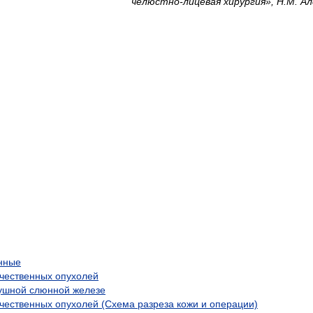
челюстно-лицевая хирургия», Н.М. А
нные
чественных опухолей
оушной слюнной железе
ественных опухолей (Схема разреза кожи и операции)