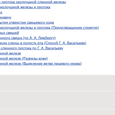
о протока околоушной слюнной железы
околоушной железы и протока
ах
уновичу
ытия отверстия свищевого хода
околоушной железы и протока (Предотвращение стриктур)
ных свищей
нного свища (по А. А. Лимбергу)
ода слюны в полость рта (Способ Г. А. Васильева)
слюнного протока по Г. А. Васильеву
нной железе
ной железе (Разрезы кожи)
ной железе (Выделение ветви лицевого нерва)