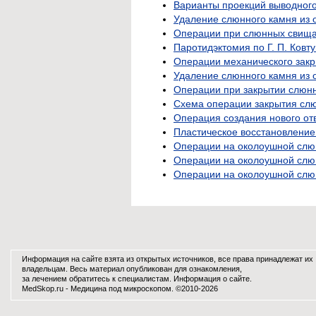
Варианты проекций выводног
Удаление слюнного камня из 
Операции при слюнных свищ
Паротидэктомия по Г. П. Ковт
Операции механического закр
Удаление слюнного камня из 
Операции при закрытии слюн
Схема операции закрытия слю
Операция создания нового отв
Пластическое восстановление 
Операции на околоушной слю
Операции на околоушной слюн
Операции на околоушной слюн
Информация на сайте взята из открытых источников, все права принадлежат их
владельцам. Весь материал опубликован для ознакомления,
за лечением обратитесь к специалистам.
Информация о сайте
.
MedSkop.ru -
Медицина
под микроскопом. ©2010-2026