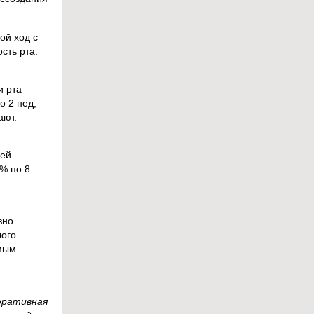
ой ход с
сть рта.
и рта
о 2 нед,
ают.
щей
% по 8 –
зно
шого
имым
еративная