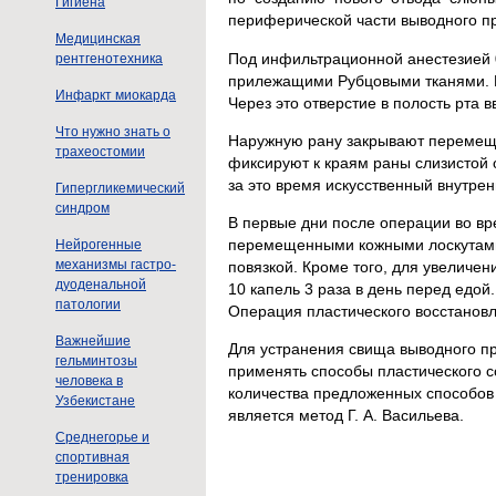
Гигиена
периферической части выводного пр
Медицинская
Под инфильтрационной анестезией 
рентгенотехника
прилежащими Рубцовыми тканями. Из
Инфаркт миокарда
Через это отверстие в полость рта 
Что нужно знать о
Наружную рану закрывают перемещен
трахеостомии
фиксируют к краям раны слизистой 
за это время искусственный внутре
Гипергликемический
синдром
В первые дни после операции во вр
перемещенными кожными лоскутами
Нейрогенные
механизмы гастро-
повязкой. Кроме того, для увеличе
дуоденальной
10 капель 3 раза в день перед едой.
патологии
Операция пластического восстановл
Важнейшие
Для устранения свища выводного п
гельминтозы
применять способы пластического с
человека в
количества предложенных способов (
Узбекистане
является метод Г. А. Васильева.
Среднегорье и
спортивная
тренировка