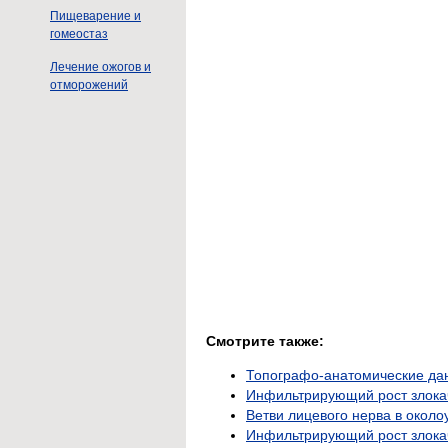
Пищеварение и
гомеостаз
Лечение ожогов и
отморожений
Смотрите также:
Топографо-анатомические да
Инфильтрирующий рост злока
Ветви лицевого нерва в окол
Инфильтрирующий рост злокач