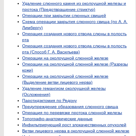
Удаление слюнного камня из околоушной железы и
протока (Предотвращение стриктур)
Операции при закрытии слюнных свищей
Схема операции закрытия слюнного свища (по А. А.
Лимбергу)
Операция создания нового отвода слюны в полость
рта
Операция создания нового отвода слюны в полость
рта (Способ Г. А. Васильева)
Операции на околоушной слюнной железе
Операции на околоушной слюнной железе (Разрезы
кожи)
Операции на околоушной слюнной железе
(Выделение ветви лицевого нерва)
Удаление гемангиом околоушной железы
(Осложнения)
Паротидэктомия по Редону
Предупреждение образования слюнного свища
Операция по перевязке протока слюнной железы
Топографо-анатомические данные
Инфильтрирующий рост злокачественных опухолей
Ветви лицевого нерва в околоушной слюнной железе