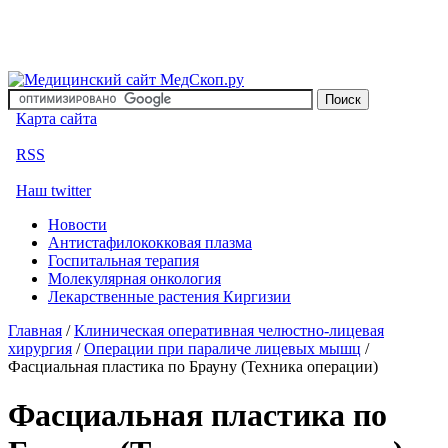
Карта сайта
RSS
Наш twitter
Новости
Антистафилококковая плазма
Госпитальная терапия
Молекулярная онкология
Лекарственные растения Киргизии
Главная
/
Клиническая оперативная челюстно-лицевая
хирургия
/
Операции при параличе лицевых мышц
/
Фасциальная пластика по Брауну (Техника операции)
Фасциальная пластика по