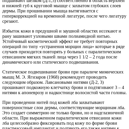
подшивают шелком (Д-1,5) соответственно в область верхней
и нижней губ к круговой мышце с захватом глубоких слоев
дермы. При прошивании мышца вытягивается с
гиперкоррекцией на временной лигатуре, после чего лигатуру
срезают.
Избыток кожи в предушной и заушной областях иссекают и
рану зашивают узловыми швами полиамидной нитью.
Устойчивый косметический эффект не требует повторных
операций по типу «устранения морщин лица» которые в ряде
случаев приходится повторять у больных с паралитическим
отвисанием мягких тканей лица через 1 1/2 – 2 года после
динамического или статического подвешивания.
Статическое подвешивание брови при параличе мимических
мышц М. Э. Ягизаров (1968) рекомендует проводить
следующим образом. Лавсановыми нитями (Д-2, 3)
прошивают подкожную клетчатку брови и подтягивают 3 – 4
нитями к апоневрозу и надкостнице волосистой части головы.
При проведении нитей под кожей лба захватывают
поверхностные слои дермы, соответствующие морщинам лба.
Это создает симметрию не только брови, но и надглазничной
области. При выраженном паралитическом отвисании кожи
лба целесообразно фиксировать под кожу по форме брови
пластмассовый имплантат и подтянуть его также нитями к