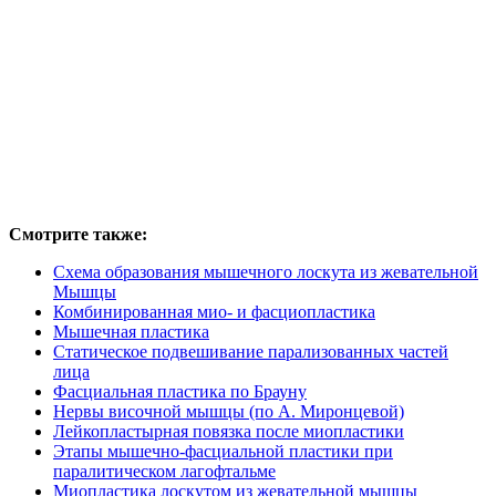
Смотрите также:
Схема образования мышечного лоскута из жевательной
Мышцы
Комбинированная мио- и фасциопластика
Мышечная пластика
Статическое подвешивание парализованных частей
лица
Фасциальная пластика по Брауну
Нервы височной мышцы (по А. Миронцевой)
Лейкопластырная повязка после миопластики
Этапы мышечно-фасциальной пластики при
паралитическом лагофтальме
Миопластика лоскутом из жевательной мышцы