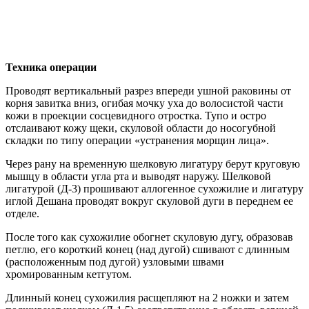
Техника операции
Проводят вертикальный разрез впереди ушной раковины от
корня завитка вниз, огибая мочку уха до волосистой части
кожи в проекции сосцевидного отростка. Тупо и остро
отслаивают кожу щеки, скуловой области до носогубной
складки по типу операции «устранения морщин лица».
Через рану на временную шелковую лигатуру берут круговую
мышцу в области угла рта и выводят наружу. Шелковой
лигатурой (Д-3) прошивают аллогенное сухожилие и лигатуру
иглой Дешана проводят вокруг скуловой дуги в переднем ее
отделе.
После того как сухожилие обогнет скуловую дугу, образовав
петлю, его короткий конец (над дугой) сшивают с длинным
(расположенным под дугой) узловыми швами
хромированным кетгутом.
Длинный конец сухожилия расщепляют на 2 ножки и затем