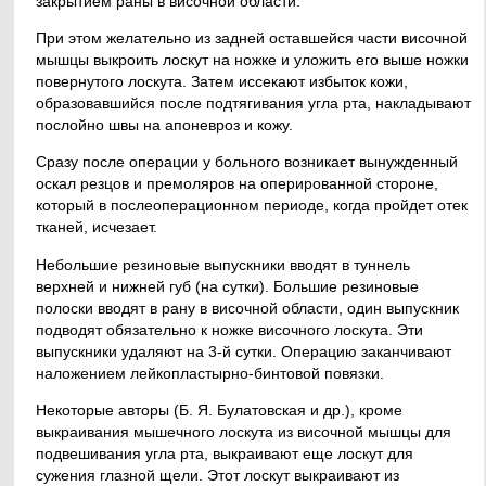
закрытием раны в височной области.
При этом желательно из задней оставшейся части височной
мышцы выкроить лоскут на ножке и уложить его выше ножки
повернутого лоскута. Затем иссекают избыток кожи,
образовавшийся после подтягивания угла рта, накладывают
послойно швы на апоневроз и кожу.
Сразу после операции у больного возникает вынужденный
оскал резцов и премоляров на оперированной стороне,
который в послеоперационном периоде, когда пройдет отек
тканей, исчезает.
Небольшие резиновые выпускники вводят в туннель
верхней и нижней губ (на сутки). Большие резиновые
полоски вводят в рану в височной области, один выпускник
подводят обязательно к ножке височного лоскута. Эти
выпускники удаляют на 3-й сутки. Операцию заканчивают
наложением лейкопластырно-бинтовой повязки.
Некоторые авторы (Б. Я. Булатовская и др.), кроме
выкраивания мышечного лоскута из височной мышцы для
подвешивания угла рта, выкраивают еще лоскут для
сужения глазной щели. Этот лоскут выкраивают из