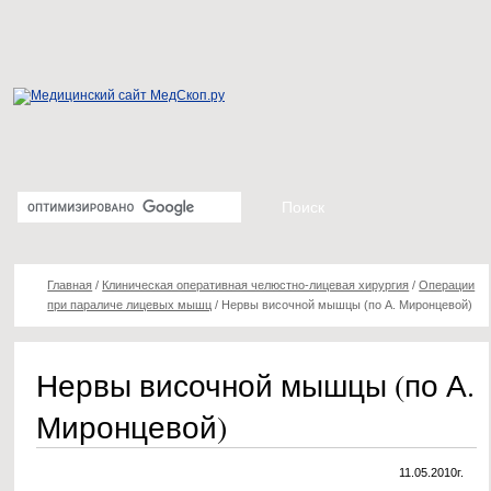
Главная
/
Клиническая оперативная челюстно-лицевая хирургия
/
Операции
при параличе лицевых мышц
/
Нервы височной мышцы (по А. Миронцевой)
Нервы височной мышцы (по А.
Миронцевой)
11.05.2010г.