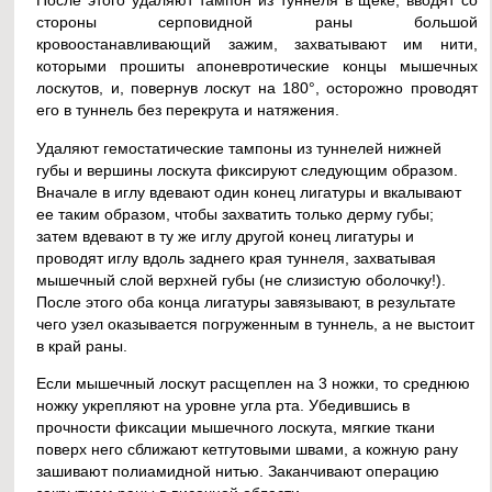
После этого удаляют тампон из туннеля в щеке, вводят со
стороны серповидной раны большой
кровоостанавливающий зажим, захватывают им нити,
которыми прошиты апоневротические концы мышечных
лоскутов, и, повернув лоскут на 180°, осторожно проводят
его в туннель без перекрута и натяжения.
Удаляют гемостатические тампоны из туннелей нижней
губы и вершины лоскута фиксируют следующим образом.
Вначале в иглу вдевают один конец лигатуры и вкалывают
ее таким образом, чтобы захватить только дерму губы;
затем вдевают в ту же иглу другой конец лигатуры и
проводят иглу вдоль заднего края туннеля, захватывая
мышечный слой верхней губы (не слизистую оболочку!).
После этого оба конца лигатуры завязывают, в результате
чего узел оказывается погруженным в туннель, а не выстоит
в край раны.
Если мышечный лоскут расщеплен на 3 ножки, то среднюю
ножку укрепляют на уровне угла рта. Убедившись в
прочности фиксации мышечного лоскута, мягкие ткани
поверх него сближают кетгутовыми швами, а кожную рану
зашивают полиамидной нитью. Заканчивают операцию