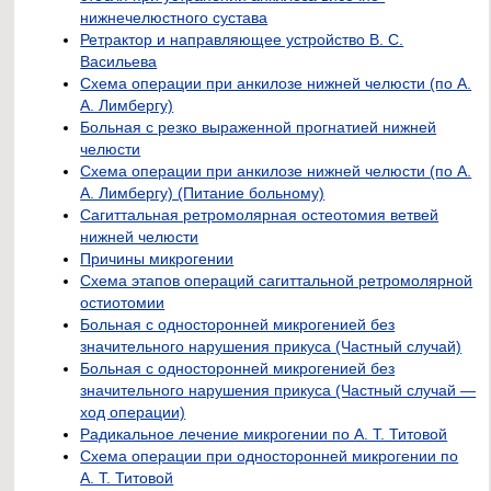
нижнечелюстного сустава
Ретрактор и направляющее устройство В. С.
Васильева
Схема операции при анкилозе нижней челюсти (по А.
А. Лимбергу)
Больная с резко выраженной прогнатией нижней
челюсти
Схема операции при анкилозе нижней челюсти (по А.
А. Лимбергу) (Питание больному)
Сагиттальная ретромолярная остеотомия ветвей
нижней челюсти
Причины микрогении
Схема этапов операций сагиттальной ретромолярной
остиотомии
Больная с односторонней микрогенией без
значительного нарушения прикуса (Частный случай)
Больная с односторонней микрогенией без
значительного нарушения прикуса (Частный случай —
ход операции)
Радикальное лечение микрогении по А. Т. Титовой
Схема операции при односторонней микрогении по
А. Т. Титовой