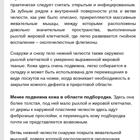
практически следует считать открытым и инфицированным.
За зубным рядом к внутренней поверхности угла и ветви
челюсти, как уже было описано, прикрепляются массивные
жевательные мышцы, между которыми расположены
довольно значительные пространства, выполненные
рыхлой жировой клетчаткой, где легко развивается гнойное
воспаление – околочелюстные флегмоны.
Снаружи и снизу тело нижней челюсти также окружено
рыхлой клетчаткой с умеренно выраженной жировой
тканью. Кожа здесь очень подвижна, легко собирается в
складку и может быть использована для перемещения в
виде лоскутов на ножке, когда возникает необходимость в
закрытии кожного дефекта в приротовой области.
Менее подвижна кожа в области подбородка.
Здесь она
более толстая, под ней мало рыхлой и жировой клетчатки,
от дермы к наружной пластинке челюсти здесь идут
фиброзные прослойки, и перемещать кожу подбородка
почти не представляется возможным.
Ветвь нижней челюсти снаружи покрыта жевательной
мышцей, поверх которой располагается околоушная