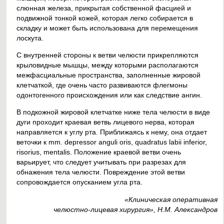
слюнная железа, прикрытая собственной фасцией и
подвижной тонкой кожей, которая легко собирается в
складку и может быть использована для перемещения
лоскута.
С внутренней стороны к ветви челюсти прикрепляются
крыловидные мышцы, между которыми располагаются
межфасциальные пространства, заполненные жировой
клетчаткой, где очень часто развиваются флегмоны
одонтогенного происхождения или как следствие ангин.
В подкожной жировой клетчатке ниже тела челюсти в виде
дуги проходит краевая ветвь лицевого нерва, которая
направляется к углу рта. Приближаясь к нему, она отдает
веточки к mm. depressor anguli oris, quadratus labii inferior,
risorius, mentalis. Положение краевой ветви очень
варьирует, что следует учитывать при разрезах для
обнажения тела челюсти. Повреждение этой ветви
сопровождается опусканием угла рта.
«Клиническая оперативная
челюстно-лицевая хирургия», Н.М. Александров