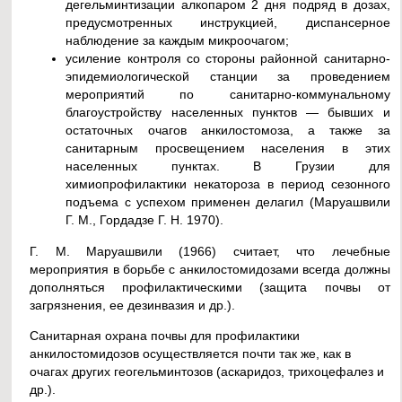
дегельминтизации алкопаром 2 дня подряд в дозах,
предусмотренных инструкцией, диспансерное
наблюдение за каждым микроочагом;
усиление контроля со стороны районной санитарно-
эпидемиологической станции за проведением
мероприятий по санитарно-коммунальному
благоустройству населенных пунктов — бывших и
остаточных очагов анкилостомоза, а также за
санитарным просвещением населения в этих
населенных пунктах. В Грузии для
химиопрофилактики некатороза в период сезонного
подъема с успехом применен делагил (Маруашвили
Г. М., Гордадзе Г. Н. 1970).
Г. М. Маруашвили (1966) считает, что лечебные
мероприятия в борьбе с анкилостомидозами всегда должны
дополняться профилактическими (защита почвы от
загрязнения, ее дезинвазия и др.).
Санитарная охрана почвы для профилактики
анкилостомидозов осуществляется почти так же, как в
очагах других геогельминтозов (аскаридоз, трихоцефалез и
др.).