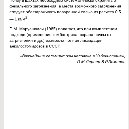
Почву в шахтах необходимо систематически охранять от
фекального загрязнения, а места возможного загрязнения
следует обеззараживать поваренной солью из расчета 0,5
2
— 1 кг/м
.
Г. М. Маруашвили (1985) полагает, что при комплексном
подходе (применение комбантрина, охрана почвы от
загрязнения и др.) возможна полная ликвидация
анкилостомидозов в СССР.
«Важнейшие гельминтозы человека в Узбекистане»,
П.М.Лернер В.Р.Лемелев