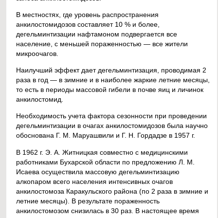
В местностях, где уровень распространения
анкилостомидозов составляет 10 % и более,
дегельминтизации нафтамоном подвергается все
население, с меньшей пораженностью — все жители
микроочагов.
Наилучший эффект дает дегельминтизация, проводимая 2
раза в год — в зимние и в наиболее жаркие летние месяцы,
то есть в периоды массовой гибели в почве яиц и личинок
анкилостомид.
Необходимость учета фактора сезонности при проведении
дегельминтизации в очагах анкилостомидозов была научно
обоснована Г. М. Маруашвили и Г. Н. Гордадзе в 1957 г.
В 1962 г. Э. А. Житницкая совместно с медицинскими
работниками Бухарской области по предложению Л. М.
Исаева осуществила массовую дегельминтизацию
алкопаром всего населения интенсивных очагов
анкилостомоза Каракульского района (по 2 раза в зимние и
летние месяцы). В результате пораженность
анкилостомозом снизилась в 30 раз. В настоящее время