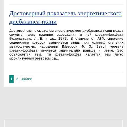
Достоверный показатель энергетического
дисбаланса ткани
Достоверным показателем энергетического дисбаланса ткани может
служить также падение содержания в ней креатинфосфата
[Розенштраух Л. В. и др., 1979]. В отличие от АТФ, снижение
содержания которой выявляется лишь при крайних степенях
метаболических нарушений [Меерсон Ф. 3., 1975], уровень
креатинфосфата меняется значительно раньше и резче. Это
объясняется тем, что креатинфосфат является тем легко
мобилизуемым резервом, за…
1
2
Далее