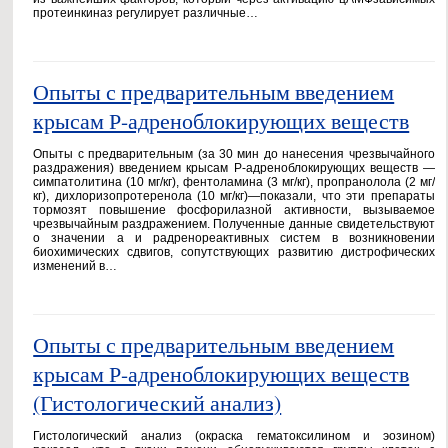
протеинкиназ регулирует различные…
Опыты с предварительным введением
крысам Р-адреноблокирующих веществ
Опыты с предварительным (за 30 мин до нанесения чрезвычайного
раздражения) введением крысам Р-адреноблокирующих веществ —
симпатолитина (10 мг/кг), фентоламина (3 мг/кг), пропранолола (2 мг/
кг), дихлоризопротеренола (10 мг/кг)—показали, что эти препараты
тормозят повышение фосфорилазной активности, вызываемое
чрезвычайным раздражением. Полученные данные свидетельствуют
о значении а и радренореактивных систем в возникновении
биохимических сдвигов, сопутствующих развитию дистрофических
изменений в…
Опыты с предварительным введением
крысам Р-адреноблокирующих веществ
(Гистологический анализ)
Гистологический анализ (окраска гематоксилином и эозином)