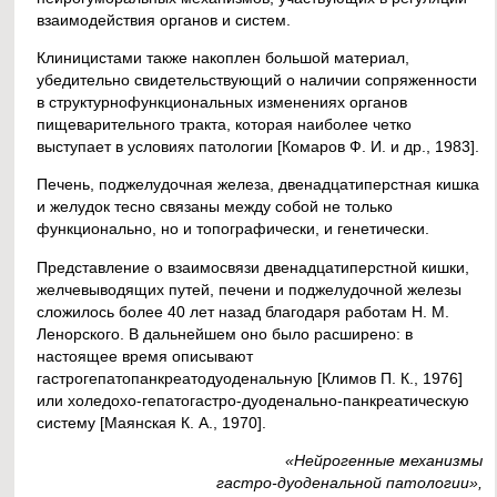
взаимодействия органов и систем.
Клиницистами также накоплен большой материал,
убедительно свидетельствующий о наличии сопряженности
в структурнофункциональных изменениях органов
пищеварительного тракта, которая наиболее четко
выступает в условиях патологии [Комаров Ф. И. и др., 1983].
Печень, поджелудочная железа, двенадцатиперстная кишка
и желудок тесно связаны между собой не только
функционально, но и топографически, и генетически.
Представление о взаимосвязи двенадцатиперстной кишки,
желчевыводящих путей, печени и поджелудочной железы
сложилось более 40 лет назад благодаря работам Н. М.
Ленорского. В дальнейшем оно было расширено: в
настоящее время описывают
гастрогепатопанкреатодуоденальную [Климов П. К., 1976]
или холедохо-гепатогастро-дуоденально-панкреатическую
систему [Маянская К. А., 1970].
«Нейрогенные механизмы
гастро-дуоденальной патологии»,