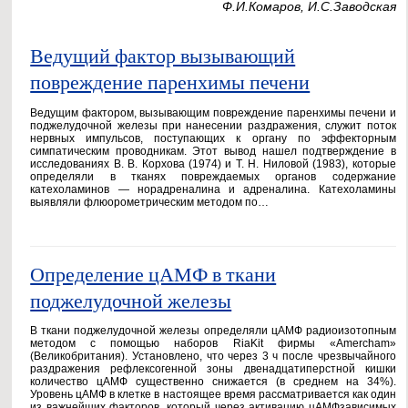
Ф.И.Комаров, И.С.Заводская
Ведущий фактор вызывающий
повреждение паренхимы печени
Ведущим фактором, вызывающим повреждение паренхимы печени и
поджелудочной железы при нанесении раздражения, служит поток
нервных импульсов, поступающих к органу по эффекторным
симпатическим проводникам. Этот вывод нашел подтверждение в
исследованиях В. В. Корхова (1974) и Т. Н. Ниловой (1983), которые
определяли в тканях повреждаемых органов содержание
катехоламинов — норадреналина и адреналина. Катехоламины
выявляли флюорометрическим методом по…
Определение цАМФ в ткани
поджелудочной железы
В ткани поджелудочной железы определяли цАМФ радиоизотопным
методом с помощью наборов RiaKit фирмы «Amercham»
(Великобритания). Установлено, что через 3 ч после чрезвычайного
раздражения рефлексогенной зоны двенадцатиперстной кишки
количество цАМФ существенно снижается (в среднем на 34%).
Уровень цАМФ в клетке в настоящее время рассматривается как один
из важнейших факторов, который через активацию цАМФзависимых