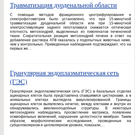
Травматизация дуоденальной области
С помощью методов фракционного центрифугирования и
спектрофотометрии было установлено, что при 15-минутной
травматизации дуоденальной области или при 15-минутной
электростимуляции заднего гипоталамуса снижается оптическая
плотность митохондрий, выделенных из гомогенатов печеночной
ткани. Сократительная реакция митохондрий печени в ответ на
добавление раствора АТФ оказалась у подопытных животных ниже,
чем у контрольных. Приведенные наблюдения подтверждают, что на
первых же…
Гранулярная эндоплазматическая сеть
(ГЭС)
Гранулярная эндоплазматическая сеть (ГЭС) в базальных отделах
ацинарных клеток была представлена спавшимися цистернами, а в
апикальных клетках выглядела вакуолизированной. Границы
ацинарных клеток выявлялись нечетко, между клетками и внутри их
обнаруживались миелиноподобные структуры. В некоторых
митохондриях наблюдались просветление матрикса, появление
осмиофильных включений, нарушение целостности мембран. Таким
образом, морфологические исследования, проведенные на
субцеллюлярном и целлюлярном уровнях, показали,…