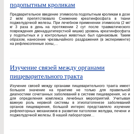
подопытным кроликам
Предварительное введение этимизола подопытным кроликам в дозе
2 мг/кг препятствовало Снижению креатинфосфата в ткани
поджелудочной железы. При лечебном применении этимизола (2 мг/
кг 3 раза в день на протяжении 2 сут после травматического
повреждения двенадцатиперстной кишки) уровень креатинфосфата
у подопытных и у контрольных животных был одинаковым. Таким
образом, нанесение чрезвычайного раздражения (в эксперименте)
на рефлексогенные зоны,…
Изучение связей между органами
пищеварительного тракта
Изучение связей между органами пищеварительного тракта имеет
большое значение на практике не только для правильной
диагностики сочетанных заболеваний в системе пищеварения, но и
для определения комплекса лечебных мероприятий. Учитывая
важную роль нервной системы в этиопатогенезе заболеваний
органов пищеварения, большой интерес представляло изучение
рефлекторных механизмов в развитии патологии желудка, печени и
поджелудочной железы. В нашей лаборатории…