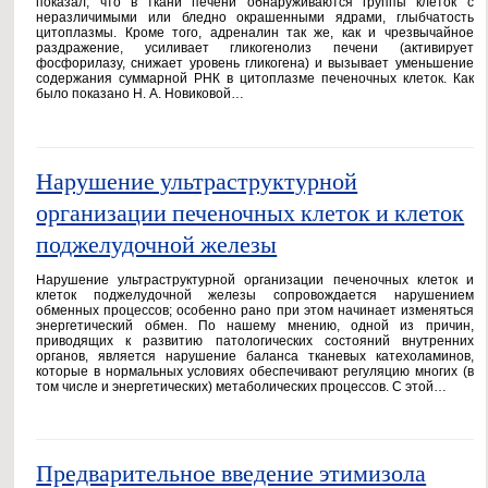
показал, что в ткани печени обнаруживаются группы клеток с
неразличимыми или бледно окрашенными ядрами, глыбчатость
цитоплазмы. Кроме того, адреналин так же, как и чрезвычайное
раздражение, усиливает гликогенолиз печени (активирует
фосфорилазу, снижает уровень гликогена) и вызывает уменьшение
содержания суммарной РНК в цитоплазме печеночных клеток. Как
было показано Н. А. Новиковой…
Нарушение ультраструктурной
организации печеночных клеток и клеток
поджелудочной железы
Нарушение ультраструктурной организации печеночных клеток и
клеток поджелудочной железы сопровождается нарушением
обменных процессов; особенно рано при этом начинает изменяться
энергетический обмен. По нашему мнению, одной из причин,
приводящих к развитию патологических состояний внутренних
органов, является нарушение баланса тканевых катехоламинов,
которые в нормальных условиях обеспечивают регуляцию многих (в
том числе и энергетических) метаболических процессов. С этой…
Предварительное введение этимизола