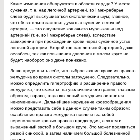
Какие изменения обнаружатся в области сердца? У места
сужения, т. е. над легочной артерией, во I межреберье
слева будет выслушиваться систолический шум; главное,
что обязательно заставит думать о сужении легочной
артерии, — это ощущение кошачьего мурлыканья над
артерией (т. е. во I межреберье слева), вследствие
завихрений при прохождении крови через суженное устье
легочной артерии. Второй тон над легочной артерией даже
ослаблен, так как повышения давления в малом круге не
будет; наоборот, оно даже понижено.
Легко представить себе, что выбрасывание крови из правого
желудочка во время систолы затруднено. Следовательно,
можно определить гипертрофию и расширение правого
желудочка, что скажется на увеличении его границ, главным
образом, вправо, тогда как левый желудочек останется
неизмененным. Дальнейшее нарушение кровообращения
можно представить себе в данном случае таким образом:
ослабление правого желудочка повлечет за собой
переполнение кровью правого предсердия, а затем и
выраженный застой в большом круге. Это может проявиться
резкой синюхой, а затем наличием большой болезненной
печени.