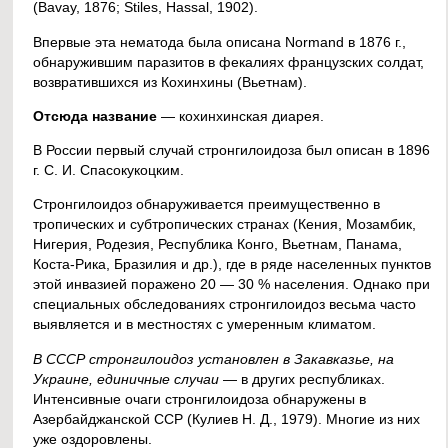
(Bavay, 1876; Stiles, Hassal, 1902).
Впервые эта нематода была описана Normand в 1876 г.,
обнаружившим паразитов в фекалиях французских солдат,
возвратившихся из Кохинхины (Вьетнам).
Отсюда название
— кохинхинская диарея.
В России первый случай стронгилоидоза был описан в 1896
г. С. И. Спасокукоцким.
Стронгилоидоз обнаруживается преимущественно в
тропических и субтропических странах (Кения, Мозамбик,
Нигерия, Родезия, Республика Конго, Вьетнам, Панама,
Коста-Рика, Бразилия и др.), где в ряде населенных пунктов
этой инвазией поражено 20 — 30 % населения. Однако при
специальных обследованиях стронгилоидоз весьма часто
выявляется и в местностях с умеренным климатом.
В СССР стронгилоидоз установлен в Закавказье, на
Украине, единичные случаи
— в других республиках.
Интенсивные очаги стронгилоидоза обнаружены в
Азербайджанской ССР (Кулиев Н. Д., 1979). Многие из них
уже оздоровлены.