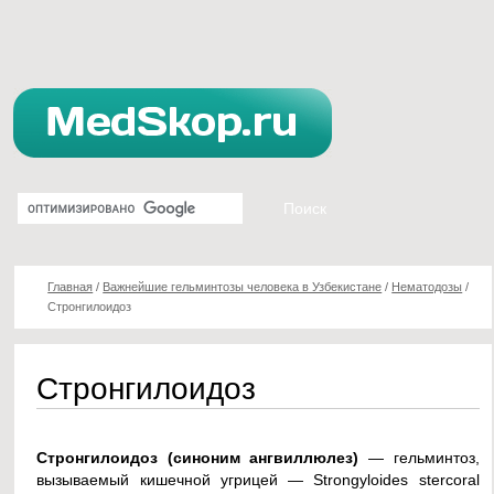
Главная
/
Важнейшие гельминтозы человека в Узбекистане
/
Нематодозы
/
Стронгилоидоз
Стронгилоидоз
Стронгилоидоз (синоним ангвиллюлез)
— гельминтоз,
вызываемый кишечной угрицей — Strongyloides stercoral