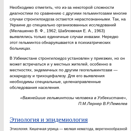
Необходимо отметить, что из-за некоторой сложности
диагностики по сравнению с другими гельминтозами многие
случаи стронгилоидоза остаются нераспознанными. Так, на
Украине до специально организованных исследований
(Мелашенко В. Ф., 1962; Шабловекая Е. А., 1963)
выявлялись только единичные случаи инвазии. Нередко
этот гельминтоз обнаруяшвается в психиатрических
больницах.
В Узбекистане стронгилоидоз установлен у приезжих, но он
может встречаться и у местных жителей, особенно в
местностях, эндемичных по другим геогельминтозам —
аскаридозу и трихоцефалезу. Для его выявления
необходимы специальные, целенаправленные
обследования населения.
«Важнейшие гельминтозы человека в Узбекистане»,
П.М.Лернер В.Р.Лемелев
Этиология и эпидемиология
Этиология. Кишечная угрица — мелкая нематода, веретенообразной