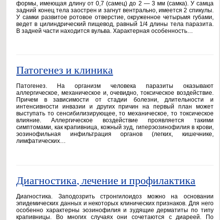
формы, имеющая длину от 0,7 (самец) до 2 — 3 мм (самка). У самца
задний конец тела заострен и загнут вентрально, имеется 2 спикулы.
У самки развитое ротовое отверстие, окруженное четырьмя губами,
ведет в цилиндрический пищевод, равный 1/4 длины тела паразита.
В задней части находится вульва. Характерная особенность…
Патогенез и клиника
Патогенез. На организм человека паразиты оказывают
аллергическое, механическое и, очевидно, токсическое воздействие.
Причем в зависимости от стадии болезни, длительности и
интенсивности инвазии и других причин на первый план может
выступать то сенсибилизирующее, то механическое, то токсическое
влияние. Аллергическое воздействие проявляется такими
симптомами, как крапивница, кожный зуд, гиперэозинофилия в крови,
эозинофильная инфильтрация органов (легких, кишечнике,
лимфатических…
Диагностика, лечение и профилактика
Диагностика. Заподозрить стронгилоидоз можно на основании
эпидемических данных и некоторых клинических признаков. Для него
особенно характерны эозинофилия и зудящие дерматиты по типу
крапивницы. Во многих случаях они сочетаются с диареей. По