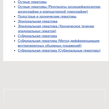
Острые гематомы
Острые гематомы (Результаты эхоэнцефалоскопии,
ангиографии и компьютерной томографии)
Подострые и хронические гематомы
Эпидуральная гематома
Эпидуральная гематома (Хроническое течение
эпидуральных гематом)
Субдуральная гематома
Субдуральная гематома (Метод дифференциации
внутричерепных объемных поражений)
Субдуральная гематома (Субдуральные гематомы)