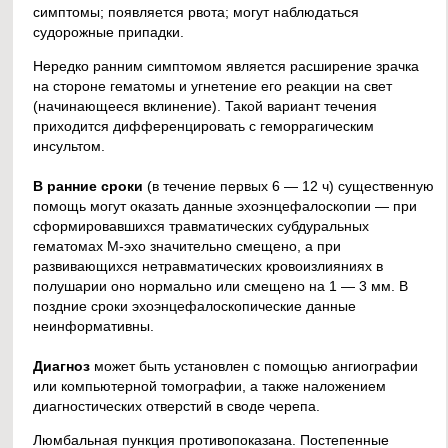
симптомы; появляется рвота; могут наблюдаться
судорожные припадки.
Нередко ранним симптомом является расширение зрачка
на стороне гематомы и угнетение его реакции на свет
(начинающееся вклинение). Такой вариант течения
приходится дифференцировать с геморрагическим
инсультом.
В ранние сроки
(в течение первых 6 — 12 ч) существенную
помощь могут оказать данные эхоэнцефалоскопии — при
сформировавшихся травматических субдуральных
гематомах М-эхо значительно смещено, а при
развивающихся нетравматических кровоизлияниях в
полушарии оно нормально или смещено на 1 — 3 мм. В
поздние сроки эхоэнцефалоскопические данные
неинформативны.
Диагноз
может быть установлен с помощью ангиографии
или компьютерной томографии, а также наложением
диагностических отверстий в своде черепа.
Люмбальная пункция противопоказана. Постепенные