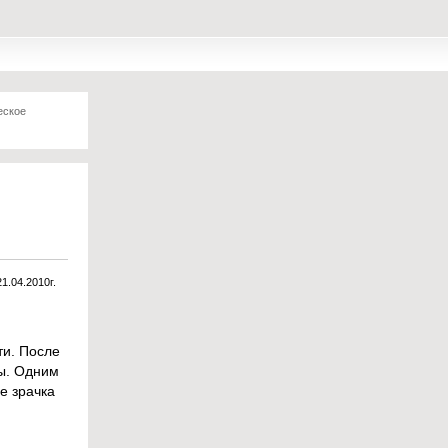
еское
21.04.2010г.
ти. После
ы. Одним
е зрачка