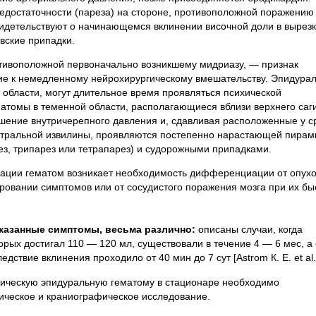
едостаточности (пареза) на стороне, противоположной поражению
видетельствуют о начинающемся вклинении височной доли в вырез
вские припадки.
отивоположной первоначально возникшему мидриазу, — признак
ие к немедленному нейрохирургическому вмешательству. Эпидура
области, могут длительное время проявляться психической
атомы в теменной области, располагающиеся вблизи верхнего саг
ышение внутричерепного давления и, сдавливая расположенные у 
нтральной извилины, проявляются постепенно нарастающей пира
з, трипарез или тетрапарез) и судорожными припадками.
зации гематом возникает необходимость дифференциации от опух
ровании симптомов или от сосудистого поражения мозга при их б
указанные симптомы, весьма различно:
описаны случаи, когда
рых достигал 110 — 120 мл, существовали в течение 4 — 6 мес, а
дствие вклинения проходило от 40 мин до 7 сут [Astrom К. Е. et al.
ическую эпидуральную гематому в стационаре необходимо
ическое и краниографическое исследование.