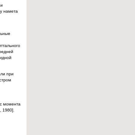
 и
ку намета
льные
иттального
средней
мидной
оли при
ыстром
 с момента
, 1980].