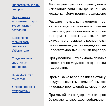
Характерны признаки пирамидной н
Гипергликемический
изменению величины зрачка; они с
синдром
мозжечка. Могут возникать джексоно
Нейрогенные
Расширение зрачка на стороне, пр
механизмы гастро-
дуоденальной
нарастающего вклинения и показан
патологии
гематомы, расположенные в лобной 
расторможенностью и атаксией. Гем
Важнейшие
синуса, могут вызывать резкое пов
гельминтозы
линии нижние участки передней це
человека в
недостаточностью (нижний парапаре
Узбекистане
При указанной «атипичной» локали
Среднегорье и
относительно медленном прогресси
спортивная
тренировка
нарастании.
Пищеварение и
Время, за которое развиваются 
гомеостаз
эпидуральные гематомы, объем кото
их острых проявлений до смерти всле
Лечение ожогов и
отморожений
При малейших подозрениях на хрон
безотлагательное эхоэнцефалоскоп