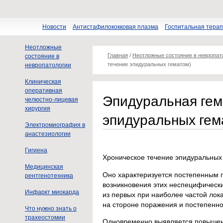
Новости
Антистафилококковая плазма
Госпитальная тера
Неотложные
Главная
/
Неотложные состояние в невропат
состояние в
течение эпидуральных гематом)
невропатологии
Клиническая
оперативная
Эпидуральная гем
челюстно-лицевая
хирургия
эпидуральных гем
Электромиография в
анастезиологии
Гигиена
Хроническое течение эпидуральных 
Медицинская
Оно характеризуется постепенным п
рентгенотехника
возникновения этих неспецифическ
Инфаркт миокарда
из первых при наиболее частой лок
на стороне поражения и постепенное
Что нужно знать о
трахеостомии
Одновременно выявляется повышени