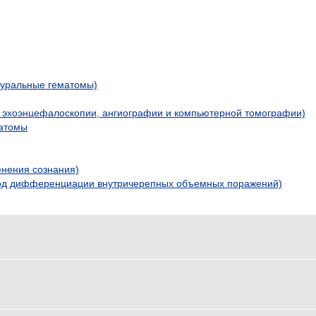
дуральные гематомы)
 эхоэнцефалоскопии, ангиографии и компьютерной томографии)
матомы
нения сознания)
од дифференциации внутричерепных объемных поражений)