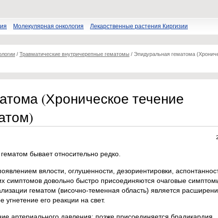
пия
Молекулярная онкология
Лекарственные растения Киргизии
ологии
/
Травматические внутричерепные гематомы
/
Эпидуральная гематома (Хронич
атома (Хроническое течение
атом)
гематом бывает относительно редко.
оявлением вялости, оглушенности, дезориентировки, аспонтаннос
их симптомов довольно быстро присоединяются очаговые симптом
ализации гематом (височно-теменная область) является расширени
 угнетение его реакции на свет.
е артериального давления; позже присоединяется брадикардия.