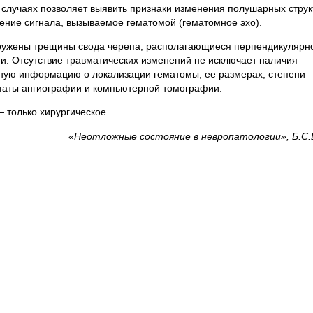
 случаях позволяет выявить признаки изменения полушарных струк
жение сигнала, вызываемое гематомой (гематомное эхо).
ружены трещины свода черепа, располагающиеся перпендикулярн
и. Отсутствие травматических изменений не исключает наличия
ную информацию о локализации гематомы, ее размерах, степени
таты ангиографии и компьютерной томографии.
 только хирургическое.
«Неотложные состояние в невропатологии», Б.С.