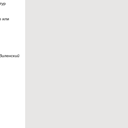
тур
о или
Виленский