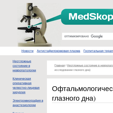
Новости
Антистафилококковая плазма
Госпитальная тера
Неотложные
Главная
/
Неотложные состояние в невропат
состояние в
исследовании глазного дна)
невропатологии
Клиническая
оперативная
Офтальмологическ
челюстно-лицевая
хирургия
глазного дна)
Электромиография в
анастезиологии