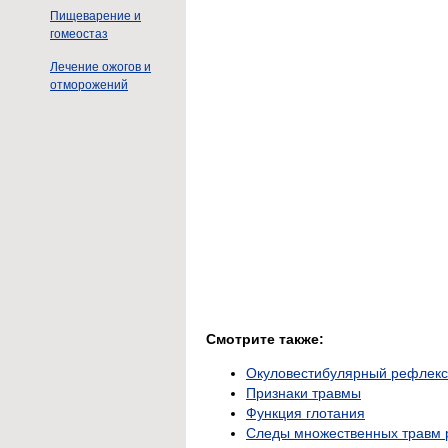
Пищеварение и
гомеостаз
Лечение ожогов и
отморожений
Смотрите также:
Окуловестибулярный рефлекс
Признаки травмы
Функция глотания
Следы множественных травм р