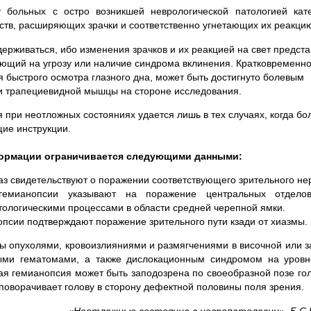
 больных с остро возникшей неврологической патологией кате
тв, расширяющих зрачки и соответственно угнетающих их реакцию 
ерживаться, ибо изменения зрачков и их реакцией на свет предст
ающий на угрозу или наличие синдрома вклинения. Кратковременн
я быстрого осмотра глазного дна, может быть достигнуто болевым
и трапециевидной мышцы на стороне исследования.
 при неотложных состояниях удается лишь в тех случаях, когда бо
ие инструкции.
ормации ограничивается следующими данными:
аз свидетельствуют о поражении соответствующего зрительного не
гемианопсии указывают на поражение центральных отдело
тологическими процессами в области средней черепной ямки.
псии подтверждают поражение зрительного пути кзади от хиазмы.
ны опухолями, кровоизлияниями и размягчениями в височной или 
ными гематомами, а также дислокационным синдромом на уровн
я гемианопсия может быть заподозрена по своеобразной позе гол
оворачивает голову в сторону дефектной половины поля зрения.
«Неотложные состояние в невропатологии», Б.С.