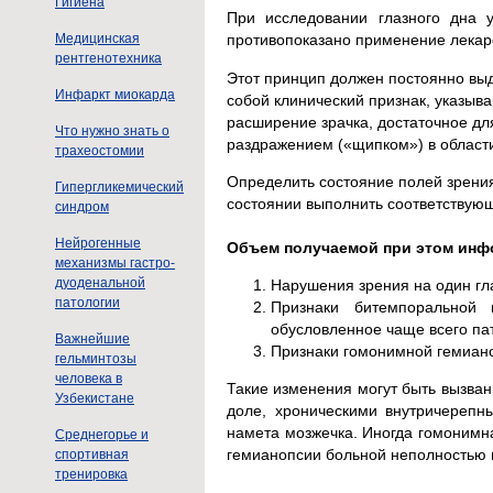
Гигиена
При исследовании глазного дна у
Медицинская
противопоказано применение лекарс
рентгенотехника
Этот принцип должен постоянно выд
Инфаркт миокарда
собой клинический признак, указыв
расширение зрачка, достаточное дл
Что нужно знать о
раздражением («щипком») в област
трахеостомии
Определить состояние полей зрения
Гипергликемический
состоянии выполнить соответствующ
синдром
Нейрогенные
Объем получаемой при этом инф
механизмы гастро-
дуоденальной
Нарушения зрения на один гл
патологии
Признаки битемпоральной 
обусловленное чаще всего па
Важнейшие
Признаки гомонимной гемиано
гельминтозы
человека в
Такие изменения могут быть вызва
Узбекистане
доле, хроническими внутричереп
намета мозжечка. Иногда гомонимна
Среднегорье и
гемианопсии больной неполностью п
спортивная
тренировка