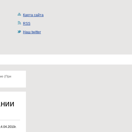
Карта сайта
RSS
Наш twitter
ие (При
ании
14.04.2010г.