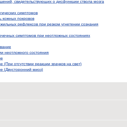
шений, свидетельствующих о дисфункции ствола мозга
гических симптомов
ь кожных покровов
ожильных рефлексов при резком угнетении сознания
очечных симптомов при неотложных состояниях
ование
ии неотложного состояния
ие
 (При отсутствии реакции зрачков на свет)
е (Двусторонний миоз)