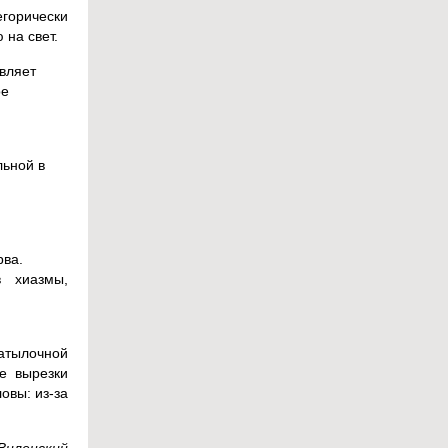
горически
на свет.
авляет
ое
льной в
рва.
в хиазмы,
затылочной
е вырезки
овы: из-за
Виленский