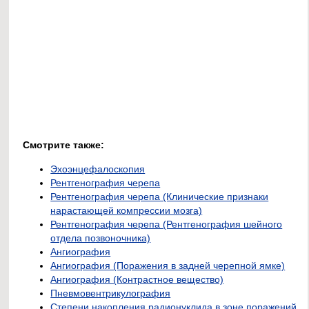
Смотрите также:
Эхоэнцефалоскопия
Рентгенография черепа
Рентгенография черепа (Клинические признаки
нарастающей компрессии мозга)
Рентгенография черепа (Рентгенография шейного
отдела позвоночника)
Ангиография
Ангиография (Поражения в задней черепной ямке)
Ангиография (Контрастное вещество)
Пневмовентрикулография
Степени накопления радионуклида в зоне поражений