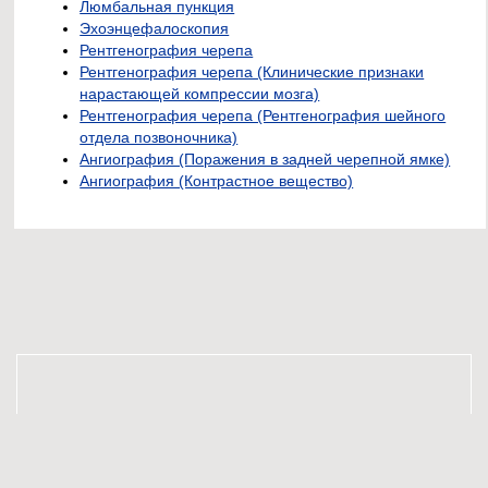
Люмбальная пункция
Эхоэнцефалоскопия
Рентгенография черепа
Рентгенография черепа (Клинические признаки
нарастающей компрессии мозга)
Рентгенография черепа (Рентгенография шейного
отдела позвоночника)
Ангиография (Поражения в задней черепной ямке)
Ангиография (Контрастное вещество)