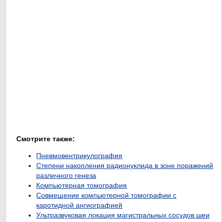
Смотрите также:
Пневмовентрикулография
Степени накопления радионуклида в зоне поражений
различного генеза
Компьютерная томография
Совмещение компьютерной томографии с
каротидной ангиографией
Ультразвуковая локация магистральных сосудов шеи