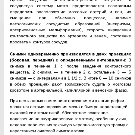
сосудистую систему мозга представляется возможным
определить расположение мозговых артерий и вен, их
смещение при объемных процессах, наличие
патологических сосудистых образований (аневризмы,
артериовенозные мальформации), скорость циркуляции
контрастного вещества по артериям и венам, состояние
просвета и контуров сосудов.
Снимки одновременно производятся в двух проекциях
(боковая, передняя) с определенными интервалами:
3
снимка в течение 1 с после введения контрастного
вещества, 2 снимка — в течение 2 с, остальные 3 — 5
снимков — с интервалами в 1 1/2 с. В итоге 8 — 10 снимков
в обеих проекциях дают возможность судить о мозговом
кровотоке в артериальной, капиллярной и венозной фазах.
При неотложных состояниях показаниями к ангиографии
являются острые поражения мозга с быстро нарастающей
очаговой симптоматикой. Абсолютное показание —
подозрение на внутричерепную гематому, особенно у лиц,
недавно перенесших закрытую черепно-мозговую травму с
нарастанием очаговой симптоматики.