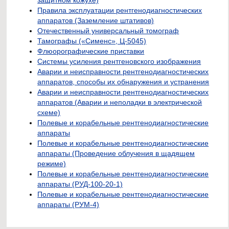
защитном кожухе)
Правила эксплуатации рентгенодиагностических
аппаратов (Заземление штативов)
Отечественный универсальный томограф
Тамографы («Сименс», Ц-5045)
Флюорографические приставки
Системы усиления рентгеновского изображения
Аварии и неисправности рентгенодиагностических
аппаратов, способы их обнаружения и устранения
Аварии и неисправности рентгенодиагностических
аппаратов (Аварии и неполадки в электрической
схеме)
Полевые и корабельные рентгенодиагностические
аппараты
Полевые и корабельные рентгенодиагностические
аппараты (Проведение облучения в щадящем
режиме)
Полевые и корабельные рентгенодиагностические
аппараты (РУД-100-20-1)
Полевые и корабельные рентгенодиагностические
аппараты (РУМ-4)