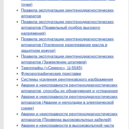
точки)
Правила эксплуатации рентгенодиагностических
аппаратов
Правила эксплуатации рентгенодиагностических
аппаратов (Правильный подбор высокого
напряжения)
Правила эксплуатации рентгенодиагностических
аппаратов (Усиленное разогревание масла в
защитном кожухе)
Правила эксплуатации рентгенодиагностических
аппаратов (Заземление штативов)
Тамографы («Сименс», Ц-5045)
Флюорографические приставки
Системы усиления рентгеновского изображения
Аварии и неисправности рентгенодиагностических
аппаратов, способы их обнаружения и устранения
Аварии и неисправности рентгенодиагностических
аппаратов (Аварии и неполадки в электрической
схеме)
Аварии и неисправности рентгенодиагностических
аппаратов (Проверка высоковольтных кабелей)
Аварии и неисправности в высоковольтной части