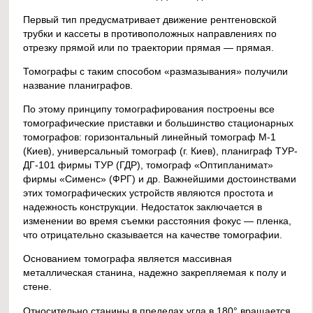
Первый тип предусматривает движение рентгеновской
трубки и кассеты в противоположных направлениях по
отрезку прямой или по траектории прямая — прямая.
Томографы с таким способом «размазывания» получили
название планиграфов.
По этому принципу томографирования построены все
томографические приставки и большинство стационарных
томографов: горизонтальный линейный томограф М-1
(Киев), универсальный томограф (г. Киев), планиграф ТУР-
ДГ-101 фирмы ТУР (ГДР), томограф «Оптипланимат»
фирмы «Сименс» (ФРГ) и др. Важнейшими достоинствами
этих томографических устройств являются простота и
надежность конструкции. Недостаток заключается в
изменении во время съемки расстояния фокус — пленка,
что отрицательно сказывается на качестве томографии.
Основанием томографа является массивная
металлическая станина, надежно закрепляемая к полу и
стене.
Относительно станины в пределах угла в 180° вращается