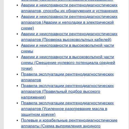
Аварии и неисправности рентгенодиагностических
аппаратов, способы их обнаружения и устранения
Аварии и неисправности рентгенодиагностических
аппаратов (Аварии и неполадки в электрической
схеме)
Аварии и неисправности рентгенодиагностических
аппаратов (Проверка высоковольтных кабелей)
Аварии и неисправности в высоковольтной части
схемы
Аварии и неисправности в высоковольтной части
схемы (Смещение нулевого потенциала средней
точки)
Правила эксплуатации рентгенодиагностических
аппаратов
Правила эксплуатации рентгенодиагностических
аппаратов (Правильный подбор высокого
напряжения)
Правила эксплуатации рентгенодиагностических
аппаратов (Усиленное разогревание масла в
защитном кожухе)
Полевые и корабельные рентгенодиагностические
аппараты (Схема выпрямления анодного