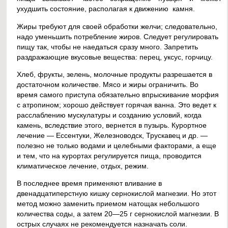
ухудшить состояние, располагая к движению камня.
Жиры требуют для своей обработки желчи; следовательно,
надо уменьшить потребление жиров. Следует регулировать
пищу так, чтобы не наедаться сразу много. Запретить
раздражающие вкусовые вещества: перец, уксус, горчицу.
Хлеб, фрукты, зелень, молочные продукты разрешается в
достаточном количестве. Мясо и жиры ограничить. Во
время самого приступа обязательно впрыскивание морфия
с атропином; хорошо действует горячая ванна. Это ведет к
расслаблению мускулатуры и созданию условий, когда
камень, вследствие этого, вернется в пузырь. Курортное
лечение — Ессентуки, Железноводск, Трускавец и др. —
полезно не только водами и целебными факторами, а еще
и тем, что на курортах регулируется пища, проводится
климатическое лечение, отдых, режим.
В последнее время применяют вливание в
двенадцатиперстную кишку сернокислой магнезии. Но этот
метод можно заменить приемом натощак небольшого
количества соды, а затем 20—25 г сернокислой магнезии. В
острых случаях не рекомендуется назначать соли.