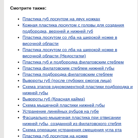
Смотрите также:
Пластика губ лоскутом на двух ножках
Кожная пластика лоскутом с головы для создания
подбородка, верхней и нижней губ
Пластика лоскутом со лба на широкой ножке в
височной области
Пластика лоскутом со лба на широкой ножке в
височной области (Недостатки)
Пластика губ и подбородка филатовским стеблем
Пластика филатовским стеблем нижней губы
Пластика подбородка филатовским стеблем
Вывороты губ (после глубоких ожогов лица)
Схема этапов одномоментной пластики подбородка и
нижней губы
Вывороты губ (Красная кайма)
Схема мышечной пластики нижней губы
Устранение линейных рубцов на губе
Фасциально-мышечная пластика при отвисании
нижней губы, созданной из филатовского стебля
Схема операции устранения смещения угла рта
Пластика губ лоскутом на ножке