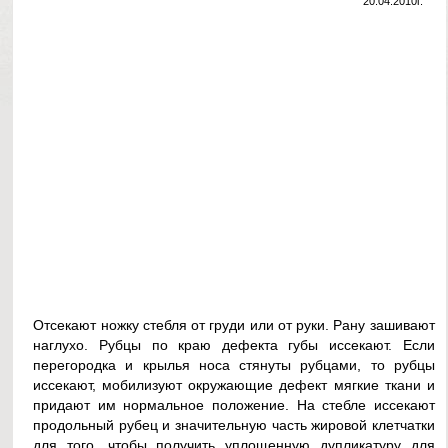
20.04.2010г.
Отсекают ножку стебля от груди или от руки. Рану зашивают
наглухо. Рубцы по краю дефекта губы иссекают. Если
перегородка и крылья носа стянуты рубцами, то рубцы
иссекают, мобилизуют окружающие дефект мягкие ткани и
придают им нормальное положение. На стебле иссекают
продольный рубец и значительную часть жировой клетчатки
для того, чтобы получить уплощенную дупликатуру для