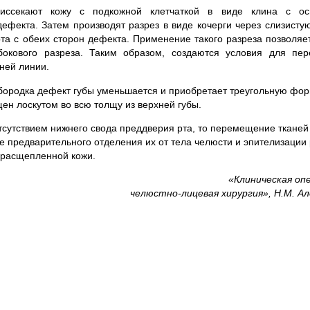
иссекают кожу с подкожной клетчаткой в виде клина с ос
фекта. Затем производят разрез в виде кочерги через слизисту
та с обеих сторон дефекта. Применение такого разреза позволяе
окового разреза. Таким образом, создаются условия для пе
ней линии.
бородка дефект губы уменьшается и приобретает треугольную фор
ен лоскутом во всю толщу из верхней губы.
отсутствием нижнего свода преддверия рта, то перемещение тканей
е предварительного отделения их от тела челюсти и эпителизации
 расщепленной кожи.
«Клиническая оп
челюстно-лицевая хирургия», Н.М. А