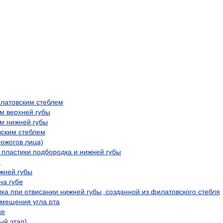
илатовским стеблем
м верхней губы
м нижней губы
вским стеблем
 ожогов лица)
пластики подбородка и нижней губы
)
жней губы
на губе
а при отвисании нижней губы, созданной из филатовского стебля
смещения угла рта
ке
ый этап)