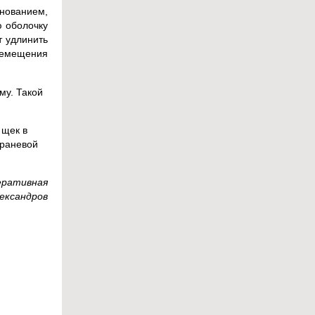
нованием,
ю оболочку
т удлинить
ремещения
му. Такой
 щек в
 раневой
еративная
лександров