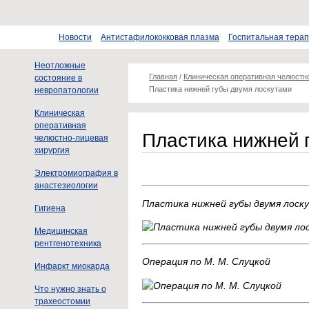
Новости
Антистафилококковая плазма
Госпитальная тера
Неотложные
Главная
/
Клиническая оперативная челюстн
состояние в
Пластика нижней губы двумя лоскутами
невропатологии
Клиническая
оперативная
Пластика нижней 
челюстно-лицевая
хирургия
Электромиография в
анастезиологии
Пластика нижней губы двумя лоску
Гигиена
Медицинская
рентгенотехника
Операция по М. М. Слуцкой
Инфаркт миокарда
Что нужно знать о
трахеостомии