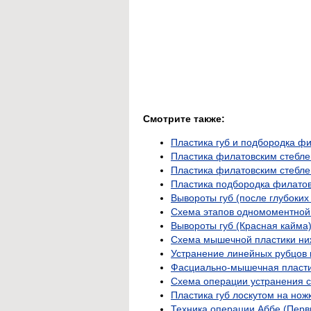
Смотрите также:
Пластика губ и подбородка ф
Пластика филатовским стебле
Пластика филатовским стебле
Пластика подбородка филато
Вывороты губ (после глубоких
Схема этапов одномоментной 
Вывороты губ (Красная кайма
Схема мышечной пластики ни
Устранение линейных рубцов 
Фасциально-мышечная пластик
Схема операции устранения 
Пластика губ лоскутом на нож
Техника операции Аббе (Перв