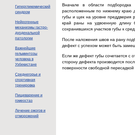
Вначале в области подбородка 
Гипергликемический
расположенным по нижнему краю де
синдром
губы и щек на уровне преддверия р
Нейрогенные
край раны на удвоенную длину б
механизмы гастро-
сохранившихся участков губы к сред
дуоденальной
патологии
После наложения швов на рану под
дефект с успехом может быть замещ
Важнейшие
гельминтозы
Если же дефект губы сочетается с 
человека в
сторону дефекта производится посл
Узбекистане
поверхности свободной пересадкой
Среднегорье и
спортивная
тренировка
Пищеварение и
гомеостаз
Лечение ожогов и
отморожений