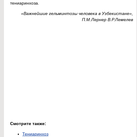
тениаринхоза.
«Важнейшие гельминтозы человека в Узбекистане»,
П.М.Лернер В.Р.Лемелев
Смотрите также:
Тениаринхоз