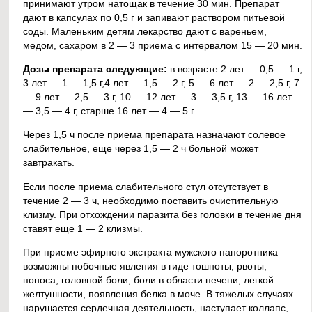
принимают утром натощак в течение 30 мин. Препарат
дают в капсулах по 0,5 г и запивают раствором питьевой
соды. Маленьким детям лекарство дают с вареньем,
медом, сахаром в 2 — 3 приема с интервалом 15 — 20 мин.
Дозы препарата следующие:
в возрасте 2 лет — 0,5 — 1 г,
3 лет — 1 — 1,5 г,4 лет — 1,5 — 2 г, 5 — 6 лет — 2 — 2,5 г, 7
— 9 лет — 2,5 — 3 г, 10 — 12 лет — 3 — 3,5 г, 13 — 16 лет
— 3,5 — 4 г, старше 16 лет — 4 — 5 г.
Через 1,5 ч после приема препарата назначают солевое
слабительное, еще через 1,5 — 2 ч больной может
завтракать.
Если после приема слабительного стул отсутствует в
течение 2 — 3 ч, необходимо поставить очистительную
клизму. При отхождении паразита без головки в течение дня
ставят еще 1 — 2 клизмы.
При приеме эфирного экстракта мужского папоротника
возможны побочные явления в гиде тошноты, рвоты,
поноса, головной боли, боли в области печени, легкой
желтушности, появления белка в моче. В тяжелых случаях
нарушается сердечная деятельность, наступает коллапс,