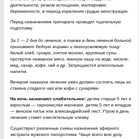
деятельности, резком истощении, малокровии,
беременности, в период кормления грудью менструации.
Перед назначением препарата проводят тщательную
подготовку.
За 1 — 2 дня до лечения, а также в день лечения больной
принимает бедную жирами и легкоусвояемую пищу:
белый хлеб, сухари, снятое молоко, крупяные супы,
протертое нежирное мясо, манную кашу на воде, кисели,
мед, сахар, кофе, чай и др. Запрещаются алкогольные
напитки.
Вечером накануне лечения ужин должен состоять лишь из
стакана сладкого чая или кофе с сухарями.
На ночь назначают слабительное:
детям старше 5 лет и
взрослым — сернокислая магнезия, детям 5 лет и младше
— венское питье или александрийский лист. Утром в день
лечения ставят очистительную клизму.
Существуют различные схемы назначения эфирного
экстракта мужского папоротника. Чаще всего всю дозу