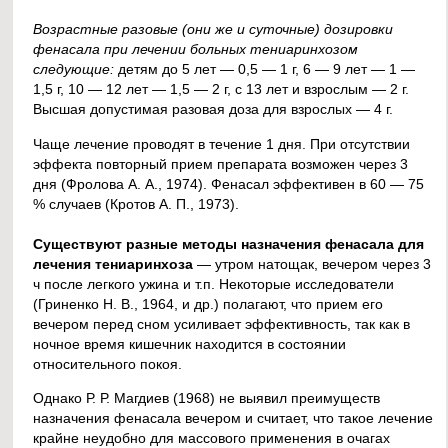
Возрастные разовые (они же и суточные) дозировки
фенасала при лечении больных тениаринхозом
следующие:
детям до 5 лет — 0,5 — 1 г, 6 — 9 лет — 1 —
1,5 г, 10 — 12 лет — 1,5 — 2 г, с 13 лет и взрослым — 2 г.
Высшая допустимая разовая доза для взрослых — 4 г.
Чаще лечение проводят в течение 1 дня. При отсутствии
эффекта повторный прием препарата возможен через 3
дня (Фролова А. А., 1974). Фенасал эффективен в 60 — 75
% случаев (Кротов А. П., 1973).
Существуют разные методы назначения фенасала для
лечения тениаринхоза
— утром натощак, вечером через 3
ч после легкого ужина и т.п. Некоторые исследователи
(Гриненко Н. В., 1964, и др.) полагают, что прием его
вечером перед сном усиливает эффективность, так как в
ночное время кишечник находится в состоянии
относительного покоя.
Однако Р. Р. Магдиев (1968) не выявил преимуществ
назначения фенасала вечером и считает, что такое лечение
крайне неудобно для массового применения в очагах