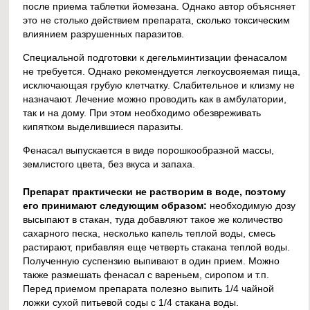
после приема таблетки йомезана. Однако автор объясняет
это не столько действием препарата, сколько токсическим
влиянием разрушенных паразитов.
Специальной подготовки к дегельминтизации фенасалом
не требуется. Однако рекомендуется легкоусвояемая пища,
исключающая грубую клетчатку. Слабительное и клизму не
назначают. Лечение можно проводить как в амбулатории,
так и на дому. При этом необходимо обезвреживать
кипятком выделившиеся паразиты.
Фенасал выпускается в виде порошкообразной массы,
землистого цвета, без вкуса и запаха.
Препарат практически не растворим в воде, поэтому
его принимают следующим образом:
необходимую дозу
высыпают в стакан, туда добавляют такое же количество
сахарного песка, несколько капель теплой воды, смесь
растирают, прибавляя еще четверть стакана теплой воды.
Полученную суспензию выпивают в один прием. Можно
также размешать фенасал с вареньем, сиропом и т.п.
Перед приемом препарата полезно выпить 1/4 чайной
ложки сухой питьевой соды с 1/4 стакана воды.