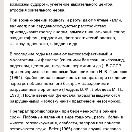
возможны судороги, угнетение дыхательного центра,
атрофия зрительного нерва.
При возникновении тошноты и рвоты дают мятные капли,
валидол; при сердечнососудистых расстройствах
прикладывают грелку к ногам, вдыхают нашатырный спирт,
вводят кофеин, кордиамин, физиологический раствор,
глюкозу, адреналин, эфедрин и др.
В последние годы назначают высокоэффективный и
малотоксичный фенасал (синонимы йомезан, никлозамид,
радеверм, цестоцид, тредемин, вермитин и др.). В СССР
при тениариихозе он впервые был применен Н. В. Гриненко
(1964). Крайне низкая токсичность препарата при введении
через рот объясняется его быстрым выведением и
разрушением в организме (Гладких В. Ф., Лебедева М. П.,
1970). После введения фенасала паразиты выделяются
разрушенными и головку найти практически невозможно.
Препарат противопоказан при беременности в ранние
сроки. Побочные явления в виде тошноты, рвоты, болей в
животе, головокружения, слабости, запоров или поносов
встречаются редко. Beier (1966) описан случай коллапса