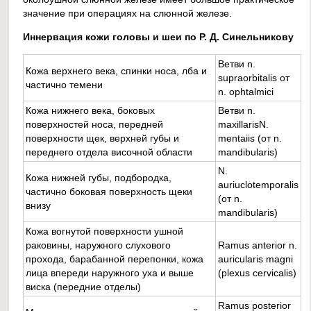
значение при операциях на слюнной железе.
Иннервация кожи головы и шеи по Р. Д. Синельникову
Ветви n.
Кожа верхнего века, спинки носа, лба и
supraorbitalis от
частично темени
n. ophtalmici
Кожа нижнего века, боковых
Ветви n.
поверхностей носа, передней
maxillarisN.
поверхности щек, верхней губы и
mentaiis (от n.
переднего отдела височной области
mandibularis)
N.
Кожа нижней губы, подбородка,
auriuclotemporalis
частично боковая поверхность щеки
(от n.
внизу
mandibularis)
Кожа вогнутой поверхности ушной
раковины, наружного слухового
Ramus anterior n.
прохода, барабанной перепонки, кожа
auricularis magni
лица впереди наружного уха и выше
(plexus cervicalis)
виска (передние отделы)
Ramus posterior