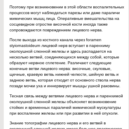
Поэтому при возникновении в этой области воспалительных
процессов могут наблюдаться парезы или даже параличи
мимических мышц лица. Оперативные вмешательства на
сосцевидном отростке височной кости иногда также
сопровождаются повреждением лицевого нерва.
После выхода из костного канала через foramen
styiomastoideum лицевой нерв вступает в паренхиму
околоушной слюнной железы и здесь распадается на
несколько ветвей, соединяющихся между собой, которые
образуют нервное сплетение. Различают следующие
конечные ветви лицевого нерва: височные, скуловые,
щечные, краевую ветвь нижней челюсти, шейную ветвь и
заднюю ветвь, которая отходит от основного ствола нерва
позади мочки уха и иннервирует мышцы ушной раковины.
Тесная связь между ветвями лицевого нерва и паренхимой
околоушной слюнной железы объясняет возникновение
стойких и временных параличей мимической мускулатуры
при воспалении железы или при развитии в ней опухоли.
Знание топографии лицевого нерва и его ветвей в
околоушной слюнной железе имеет большое практическое