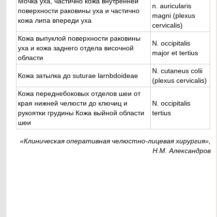
Мочка уха, частично кожа внутренней
n. auricularis
поверхности раковины уха и частично
magni (plexus
кожа липа впереди уха
cervicalis)
Кожа выпуклой поверхности раковины
N. occipitalis
уха и кожа заднего отдела височной
major et tertius
области
N. cutaneus colii
Кожа затылка до suturae larnbdoideae
(plexus cervicalis)
Кожа переднебоковых отделов шеи от
края нижней челюсти до ключиц и
N. occipitalis
рукоятки грудины Кожа выйной области
tertius
шеи
«Клиническая оперативная челюстно-лицевая хирургия»,
Н.М. Александров