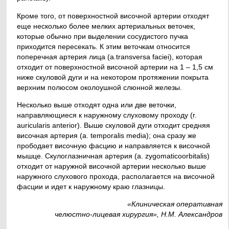
Кроме того, от поверхностной височной артерии отходят
еще несколько более мелких артериальных веточек,
которые обычно при выделении сосудистого пучка
приходится пересекать. К этим веточкам относится
поперечная артерия лица (a.transversa faciei), которая
отходит от поверхностной височной артерии на 1 – 1,5 см
ниже скуловой дуги и на некотором протяжении покрыта
верхним полюсом околоушной слюнной железы.
Несколько выше отходят одна или две веточки,
направляющиеся к наружному слуховому проходу (r.
auricularis anterior). Выше скуловой дуги отходит средняя
височная артерия (a. temporalis media); она сразу же
прободает височную фасцию и направляется к височной
мышце. Скулоглазничная артерия (a. zygomaticoorbitalis)
отходит от наружной височной артерии несколько выше
наружного слухового прохода, располагается на височной
фасции и идет к наружному краю глазницы.
«Клиническая оперативная
челюстно-лицевая хирургия», Н.М. Александров