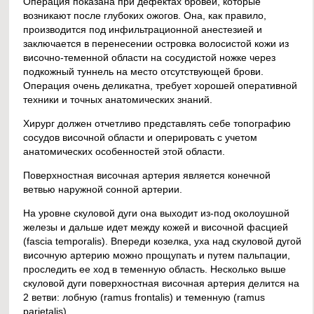
Операция показана при дефектах бровей, которые
возникают после глубоких ожогов. Она, как правило,
производится под инфильтрационной анестезией и
заключается в перенесении островка волосистой кожи из
височно-теменной области на сосудистой ножке через
подкожный туннель на место отсутствующей брови.
Операция очень деликатна, требует хорошей оперативной
техники и точных анатомических знаний.
Хирург должен отчетливо представлять себе топографию
сосудов височной области и оперировать с учетом
анатомических особенностей этой области.
Поверхностная височная артерия является конечной
ветвью наружной сонной артерии.
На уровне скуловой дуги она выходит из-под околоушной
железы и дальше идет между кожей и височной фасцией
(fascia temporalis). Впереди козелка, уха над скуловой дугой
височную артерию можно прощупать и путем пальпации,
проследить ее ход в теменную область. Несколько выше
скуловой дуги поверхностная височная артерия делится на
2 ветви: лобную (ramus frontalis) и теменную (ramus
parietalis).