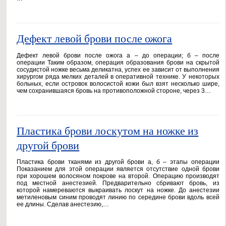
Дефект левой брови после ожога
Дефект левой брови после ожога а – до операции; б – после
операции Таким образом, операция образования брови на скрытой
сосудистой ножке весьма деликатна, успех ее зависит от выполнения
хирургом ряда мелких деталей в оперативной технике. У некоторых
больных, если островок волосистой кожи был взят несколько шире,
чем сохранившаяся бровь на противоположной стороне, через 3…
Пластика брови лоскутом на ножке из
другой брови
Пластика брови тканями из другой брови а, б – этапы операции
Показанием для этой операции является отсутствие одной брови
при хорошем волосяном покрове на второй. Операцию производят
под местной анестезией. Предварительно сбривают бровь, из
которой намереваются выкраивать лоскут на ножке. До анестезии
метиленовым синим проводят линию по середине брови вдоль всей
ее длины. Сделав анестезию,…