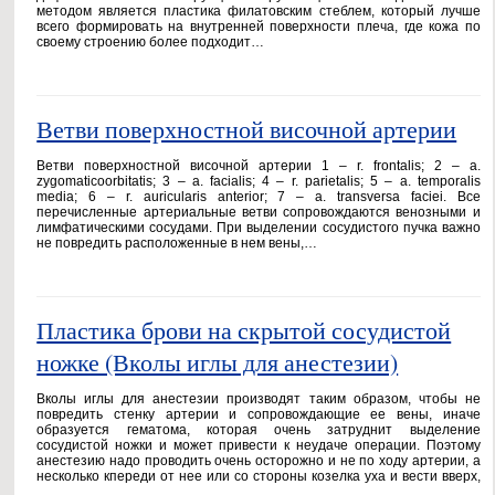
методом является пластика филатовским стеблем, который лучше
всего формировать на внутренней поверхности плеча, где кожа по
своему строению более подходит…
Ветви поверхностной височной артерии
Ветви поверхностной височной артерии 1 – r. frontalis; 2 – a.
zygomaticoorbitatis; 3 – a. facialis; 4 – r. parietalis; 5 – a. temporalis
media; 6 – r. auricularis anterior; 7 – a. transversa faciei. Все
перечисленные артериальные ветви сопровождаются венозными и
лимфатическими сосудами. При выделении сосудистого пучка важно
не повредить расположенные в нем вены,…
Пластика брови на скрытой сосудистой
ножке (Вколы иглы для анестезии)
Вколы иглы для анестезии производят таким образом, чтобы не
повредить стенку артерии и сопровождающие ее вены, иначе
образуется гематома, которая очень затруднит выделение
сосудистой ножки и может привести к неудаче операции. Поэтому
анестезию надо проводить очень осторожно и не по ходу артерии, а
несколько кпереди от нее или со стороны козелка уха и вести вверх,
…