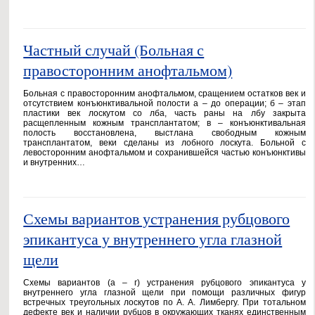
Частный случай (Больная с
правосторонним анофтальмом)
Больная с правосторонним анофтальмом, сращением остатков век и
отсутствием конъюнктивальной полости а – до операции; б – этап
пластики век лоскутом со лба, часть раны на лбу закрыта
расщепленным кожным трансплантатом; в – конъюнктивальная
полость восстановлена, выстлана свободным кожным
трансплантатом, веки сделаны из лобного лоскута. Больной с
левосторонним анофтальмом и сохранившейся частью конъюнктивы
и внутренних…
Схемы вариантов устранения рубцового
эпикантуса у внутреннего угла глазной
щели
Схемы вариантов (а – г) устранения рубцового эпикантуса у
внутреннего угла глазной щели при помощи различных фигур
встречных треугольных лоскутов по А. А. Лимбергу. При тотальном
дефекте век и наличии рубцов в окружающих тканях единственным