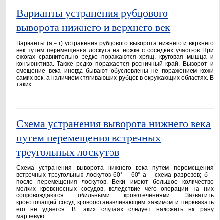
Варианты устранения рубцового
выворота нижнего и верхнего век
Варианты (а – г) устранения рубцового выворота нижнего и верхнего
век путем перемещения лоскута на ножке с соседних участков При
ожогах сравнительно редко поражаются хрящ, круговая мышца и
конъюнктива. Также редко поражается ресничный край. Выворот и
смещение века иногда бывают обусловлены не поражением кожи
самих век, а наличием стягивающих рубцов в окружающих областях. В
таких…
Схема устранения выворота нижнего века
путем перемещения встречных
треугольных лоскутов
Схема устранения выворота нижнего века путем перемещения
встречных треугольных лоскутов 60° – 60° а – схема разрезов; б –
после перемещения лоскутов. Веки имеют большое количество
мелких кровеносных сосудов, вследствие чего операции на них
сопровождаются обильными кровотечениями. Захватить
кровоточащий сосуд кровоостанавливающим зажимом и перевязать
его не удается. В таких случаях следует наложить на рану
марлевую…