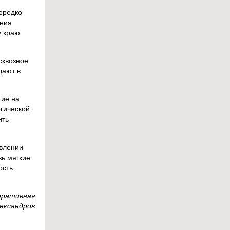
нередко
ения
у краю
сквозное
дают в
тие на
ргической
ить
авлении
зь мягкие
ость
еративная
лександров