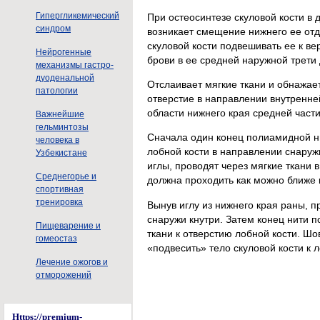
Гипергликемический
При остеосинтезе скуловой кости в 
синдром
возникает смещение нижнего ее отде
скуловой кости подвешивать ее к в
Нейрогенные
брови в ее средней наружной трети 
механизмы гастро-
дуоденальной
Отслаивает мягкие ткани и обнажает
патологии
отверстие в направлении внутренне
области нижнего края средней части 
Важнейшие
гельминтозы
Сначала один конец полиамидной ни
человека в
лобной кости в направлении снаружи
Узбекистане
иглы, проводят через мягкие ткани 
Среднегорье и
должна проходить как можно ближе к
спортивная
тренировка
Вынув иглу из нижнего края раны, п
снаружи кнутри. Затем конец нити п
Пищеварение и
ткани к отверстию лобной кости. Шо
гомеостаз
«подвесить» тело скуловой кости к 
Лечение ожогов и
отморожений
Https://premium-