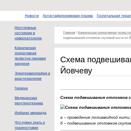
Новости
Антистафилококковая плазма
Госпитальная тера
Неотложные
Главная
/
Клиническая оперативная челюстн
состояние в
подвешивания отломков скуловой кости по 
невропатологии
Клиническая
оперативная
Схема подвешиван
челюстно-лицевая
хирургия
Йовчеву
Электромиография в
анастезиологии
Гигиена
Схема подвешивания отломков с
Медицинская
рентгенотехника
Инфаркт миокарда
а – проведение полиамидной нити;
Что нужно знать о
б – подвешивание отломков скулов
трахеостомии