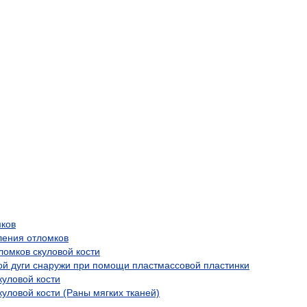
мков
ления отломков
ломков скуловой кости
ой дуги снаружи при помощи пластмассовой пластинки
куловой кости
уловой кости (Раны мягких тканей)