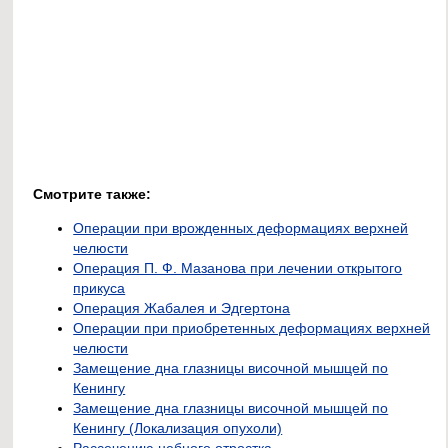
Смотрите также:
Операции при врожденных деформациях верхней
челюсти
Операция П. Ф. Мазанова при лечении открытого
прикуса
Операция Жабалея и Эдгертона
Операции при приобретенных деформациях верхней
челюсти
Замещение дна глазницы височной мышцей по
Кенингу
Замещение дна глазницы височной мышцей по
Кенингу (Локализация опухоли)