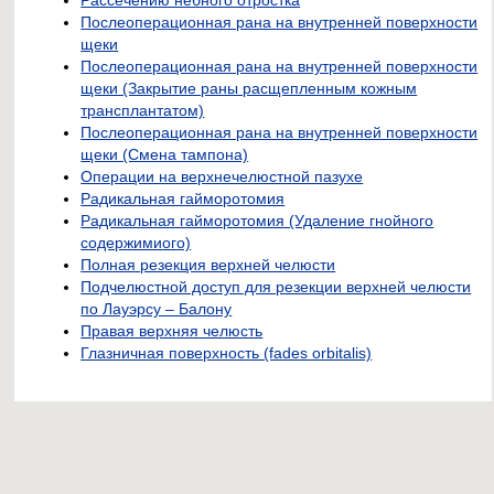
Рассечению небного отростка
Послеоперационная рана на внутренней поверхности
щеки
Послеоперационная рана на внутренней поверхности
щеки (Закрытие раны расщепленным кожным
трансплантатом)
Послеоперационная рана на внутренней поверхности
щеки (Смена тампона)
Операции на верхнечелюстной пазухе
Радикальная гайморотомия
Радикальная гайморотомия (Удаление гнойного
содержимиого)
Полная резекция верхней челюсти
Подчелюстной доступ для резекции верхней челюсти
по Лауэрсу – Балону
Правая верхняя челюсть
Глазничная поверхность (fades orbitalis)