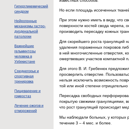
известных способов.
Гипергликемический
Но если площадь иссеченных тканей
синдром
При этом нужно иметь в виду, что 
Нейрогенные
поверхности костей свода черепа, о
механизмы гастро-
производить пересадку кожных тран
дуоденальной
патологии
Для скорейшего роста грануляций н
Важнейшие
удаления пораженных покровов либ
гельминтозы
в ней многочисленные отверстия, к
человека в
омертвевших участков компактной п
Узбекистане
Для этого В. И. Гребенюк предложи
Среднегорье и
просверлить отверстие. Пользовать
спортивная
нельзя исключить возможность повр
тренировка
той или иной степени отрицательно 
Пищеварение и
Пересадка свободных перфорирован
гомеостаз
покрытую свежими грануляциями, вс
Лечение ожогов и
что рост грануляций происходит ме
отморожений
Мы наблюдали больных, у которых 
течение 3 – 4 мес. и более.