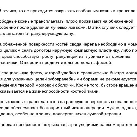
 велика, то ее приходится закрывать свободным кожным транспла
свободные кожные трансплантаты плохо приживают на обнаженной
собенно после удаления лучевых язв кожи. В этих случаях следует
сплантатов на гранулирующую рану.
а обнаженной поверхности костей свода черепа необходимо в мом
о целиком снять долотом наружную компактную пластинку, либо п
оторые способствуют росту грануляций из глубины и отторжению
ластинки. Отверстия предпочтительнее делать фрезой.
л специальную фрезу, которой удобно и сравнительно быстро можн
ся для указанных целей зубоврачебными борами не рекомендуется, 
еждения твердой мозговой оболочки. Кроме того, быстрое вращени
сказывается на жизнеспособности костной ткани.
ных кожных трансплантатов на раневую поверхность свода череп
егда обеспечивает благоприятный исход операции. Нужно, однако,
дленно, особенно в зонах, подвергавшихся лучевой терапии.
раневая поверхность покрывалась грануляциями на всем протяжен