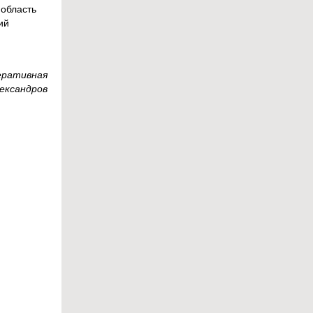
 область
ий
еративная
лександров