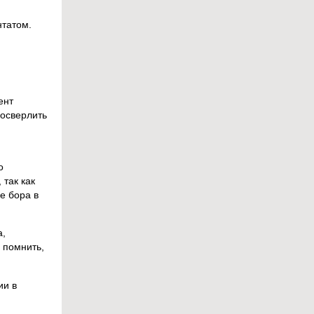
нтатом.
ент
росверлить
о
так как
е бора в
а,
 помнить,
ии в