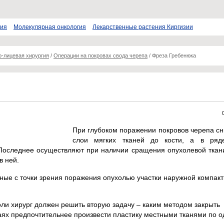
пия
Молекулярная онкология
Лекарственные растения Киргизии
о-лицевая хирургия
/
Операции на покровах свода черепа
/
Фреза Гребенюка
При глубоком поражении покровов черепа с
слои мягких тканей до кости, а в ряд
. Последнее осуществляют при наличии сращения опухолевой ткан
в ней.
ные с точки зрения поражения опухолью участки наружной компак
ли хирург должен решить вторую задачу – каким методом закрыть
аях предпочтительнее произвести пластику местными тканями по о