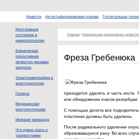
Новости
Антистафилококковая плазма
Госпитальная тера
Неотложные
Главная
/
Клиническая оперативная челюстн
состояние в
невропатологии
Клиническая
Фреза Гребенюка
оперативная
челюстно-лицевая
хирургия
Электромиография в
анастезиологии
приходится удалять и часть кости
Гигиена
или обнаружении очагов резорбции 
Медицинская
рентгенотехника
С помощью долота все подозритель
пластинки должны быть удалены.
Инфаркт миокарда
После радикального удаления опухо
Что нужно знать о
образовавшуюся рану. Во всех случ
трахеостомии