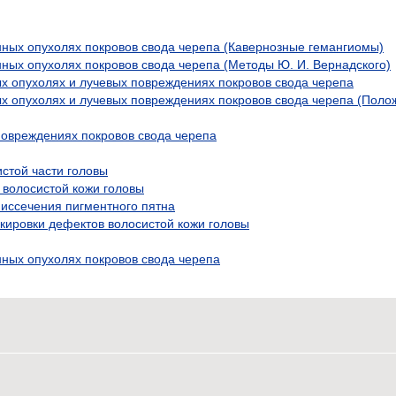
ных опухолях покровов свода черепа (Кавернозные гемангиомы)
ных опухолях покровов свода черепа (Методы Ю. И. Вернадского)
х опухолях и лучевых повреждениях покровов свода черепа
х опухолях и лучевых повреждениях покровов свода черепа (Поло
овреждениях покровов свода черепа
стой части головы
 волосистой кожи головы
 иссечения пигментного пятна
кировки дефектов волосистой кожи головы
ных опухолях покровов свода черепа