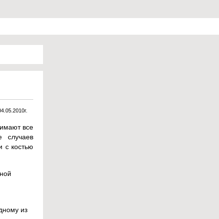
04.05.2010г.
нимают все
е случаев
и с костью
тной
дному из