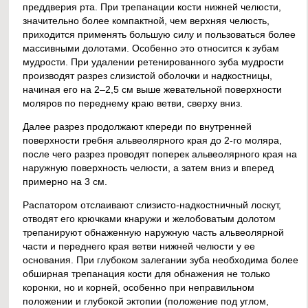
преддверия рта. При трепанации кости нижней челюсти,
значительно более компактной, чем верхняя челюсть,
приходится применять большую силу и пользоваться более
массивными долотами. Особенно это относится к зубам
мудрости. При удалении ретенированного зуба мудрости
производят разрез слизистой оболочки и надкостницы,
начиная его на 2–2,5 см выше жевательной поверхности
моляров по переднему краю ветви, сверху вниз.
Далее разрез продолжают кпереди по внутренней
поверхности гребня альвеолярного края до 2-го моляра,
после чего разрез проводят поперек альвеолярного края на
наружную поверхность челюсти, а затем вниз и вперед
примерно на 3 см.
Распатором отслаивают слизисто-надкостничный лоскут,
отводят его крючками кнаружи и желобоватым долотом
трепанируют обнаженную наружную часть альвеолярной
части и переднего края ветви нижней челюсти у ее
основания. При глубоком залегании зуба необходима более
обширная трепанация кости для обнажения не только
коронки, но и корней, особенно при неправильном
положении и глубокой эктопии (положение под углом,