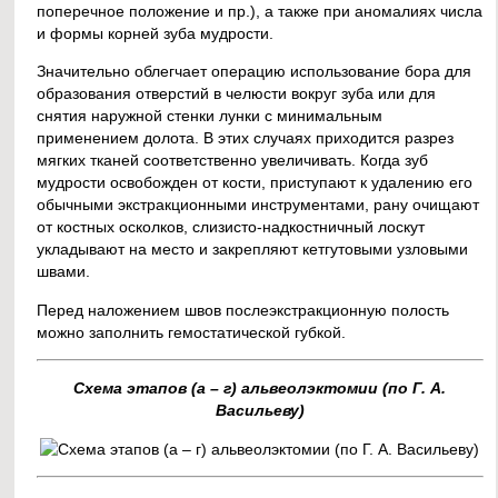
поперечное положение и пр.), а также при аномалиях числа
и формы корней зуба мудрости.
Значительно облегчает операцию использование бора для
образования отверстий в челюсти вокруг зуба или для
снятия наружной стенки лунки с минимальным
применением долота. В этих случаях приходится разрез
мягких тканей соответственно увеличивать. Когда зуб
мудрости освобожден от кости, приступают к удалению его
обычными экстракционными инструментами, рану очищают
от костных осколков, слизисто-надкостничный лоскут
укладывают на место и закрепляют кетгутовыми узловыми
швами.
Перед наложением швов послеэкстракционную полость
можно заполнить гемостатической губкой.
Схема этапов (а – г) альвеолэктомии (по Г. А.
Васильеву)