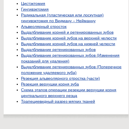
Цистэктомия
Гингивэктомия
Радикальная (пластическая или лоскутная)
гингивэктомия по Видману – Нейманну
Альвеолярный отросток
Выдалбливание корней и ретенированных зубов
Выдалбливание корней зубов на верхней челюсти
Выдалбливание корней зубов на нижней челюсти
Выдалбливание ретенированных зубов
Выдалбливание ретенированных зубов (Изменения
показаний для удаления)
Выдалбливание ретенированных зубов (Поперечное
положение удаляемого зуба)
Резекция альвеолярного отростка (части)
Резекция верхушки корня зуба
Схема этапов операции резекции верхушки корня
центрального верхнего резца
Трапециевидный разрез мягких тканей