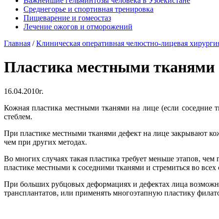
Важнейшие гельминтозы человека в Узбекистане
Среднегорье и спортивная тренировка
Пищеварение и гомеостаз
Лечение ожогов и отморожений
Главная
/
Клиническая оперативная челюстно-лицевая хирурги
Пластика местными тканями
16.04.2010г.
Кожная пластика местными тканями на лице (если соседние 
стеблем.
При пластике местными тканями дефект на лице закрывают коже
чем при других методах.
Во многих случаях такая пластика требует меньше этапов, чем
пластике местными к соседними тканями и стремиться во всех с
При больших рубцовых деформациях и дефектах лица возможно
трансплантатов, или применять многоэтапную пластику филат