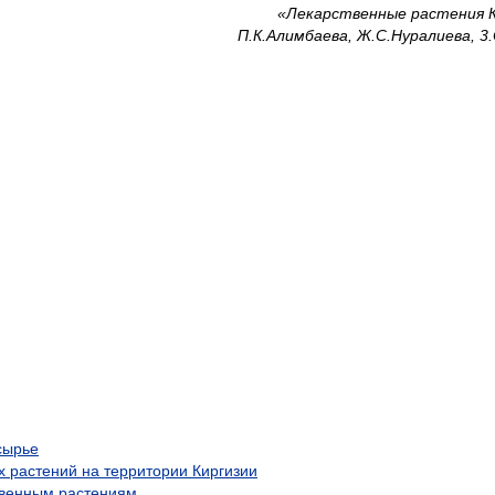
«Лекарственные растения К
П.К.Алимбаева, Ж.С.Нуралиева, 3
сырье
х растений на территории Киргизии
твенным растениям