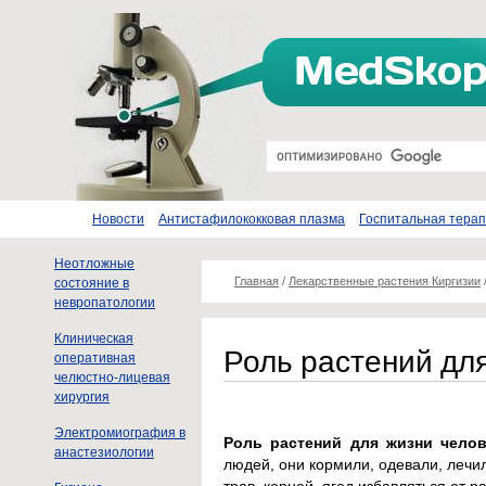
Новости
Антистафилококковая плазма
Госпитальная тера
Неотложные
Главная
/
Лекарственные растения Киргизии
состояние в
невропатологии
Клиническая
Роль растений дл
оперативная
челюстно-лицевая
хирургия
Электромиография в
Роль растений для жизни челов
анастезиологии
людей, они кормили, одевали, леч