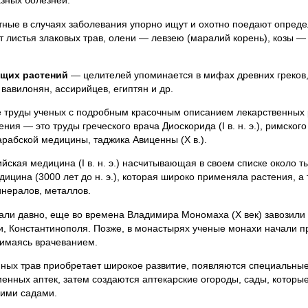
азных болезней.
отные в случаях заболевания упорно ищут и охотно поедают опред
ят листья злаковых трав, олени — левзею (маралий корень), козы 
ущих растений
— целителей упоминается в мифах древних греков
вавилонян, ассирийцев, египтян и др.
 труды ученых с подробным красочным описанием лекарственных 
ия — это труды греческого врача Диоскорида (I в. н. э.), римског
я арабской медицины, таджика Авиценны (X в.).
ская медицина (I в. н. э.) насчитывающая в своем списке около т
ицина (3000 лет до н. э.), которая широко применяла растения, а 
нералов, металлов.
нали давно, еще во времена Владимира Мономаха (X век) завозил
и, Константинополя. Позже, в монастырях ученые монахи начали 
нимаясь врачеванием.
ных трав приобретает широкое развитие, появляются специальные
менных аптек, затем создаются аптекарские огороды, сады, которы
кими садами.