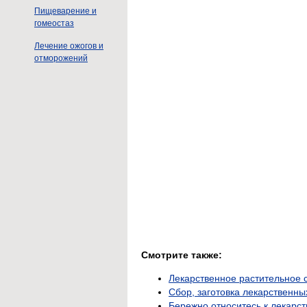
Пищеварение и
гомеостаз
Лечение ожогов и
отморожений
Смотрите также:
Лекарственное растительное 
Сбор, заготовка лекарственны
Бережно относитесь к лекарс