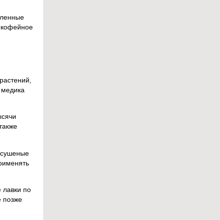
еленные
— кофейное
,
растений,
о медика
ысячи
также
и сушеные
применять
 лавки по
е позже