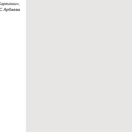
иргизии»,
.С.Арбаева