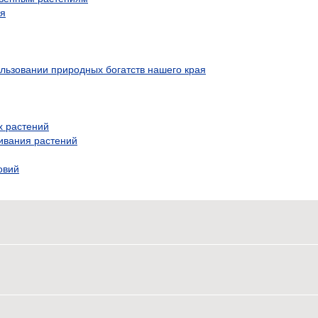
ия
ользовании природных богатств нашего края
х растений
ивания растений
овий