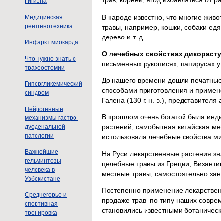
трав, корней, ягод избавляться от р
Гигиена
В народе известно, что многие жив
Медицинская
рентгенотехника
травы, например, кошки, собаки ед
дерево и т. д.
Инфаркт миокарда
О лечебных свойствах дикораст
Что нужно знать о
письменных рукописях, папирусах у 
трахеостомии
До нашего времени дошли печатные
Гипергликемический
способами приготовления и применен
синдром
Галена (130 г. н. э.), представител
Нейрогенные
В прошлом очень богатой была индий
механизмы гастро-
растений; самобытная китайская мед
дуоденальной
патологии
использовала лечебные свойства ми
Важнейшие
На Руси лекарственные растения з
гельминтозы
целебные травы из Греции, Византи
человека в
местные травы, самостоятельно за
Узбекистане
Постепенно применение лекарствен
Среднегорье и
продаже трав, по типу наших совре
спортивная
становились известными ботаничес
тренировка