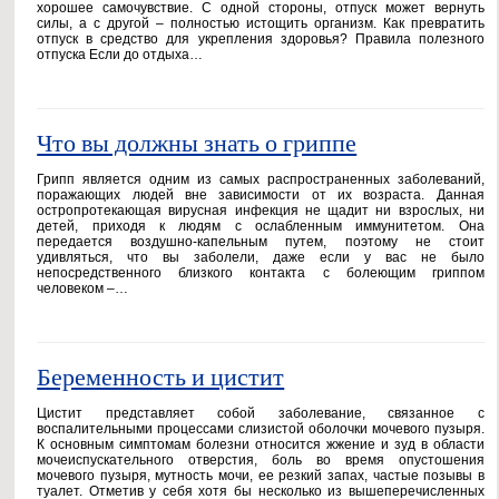
хорошее самочувствие. С одной стороны, отпуск может вернуть
силы, а с другой – полностью истощить организм. Как превратить
отпуск в средство для укрепления здоровья? Правила полезного
отпуска Если до отдыха…
Что вы должны знать о гриппе
Грипп является одним из самых распространенных заболеваний,
поражающих людей вне зависимости от их возраста. Данная
остропротекающая вирусная инфекция не щадит ни взрослых, ни
детей, приходя к людям с ослабленным иммунитетом. Она
передается воздушно-капельным путем, поэтому не стоит
удивляться, что вы заболели, даже если у вас не было
непосредственного близкого контакта с болеющим гриппом
человеком –…
Беременность и цистит
Цистит представляет собой заболевание, связанное с
воспалительными процессами слизистой оболочки мочевого пузыря.
К основным симптомам болезни относится жжение и зуд в области
мочеиспускательного отверстия, боль во время опустошения
мочевого пузыря, мутность мочи, ее резкий запах, частые позывы в
туалет. Отметив у себя хотя бы несколько из вышеперечисленных