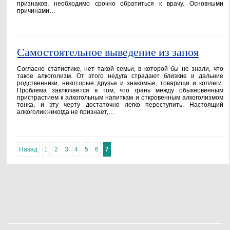
признаков, необходимо срочно обратиться к врачу. Основными
причинами…
Самостоятельное выведение из запоя
Согласно статистике, нет такой семьи, в которой бы не знали, что
такое алкоголизм. От этого недуга страдают близкие и дальние
родственники, некоторые друзья и знакомые, товарищи и коллеги.
Проблема заключается в том, что грань между обыкновенным
пристрастием к алкогольным напиткам и откровенным алкоголизмом
тонка, и эту черту достаточно легко переступить. Настоящий
алкоголик никогда не признает,…
Назад
1
2
3
4
5
6
7