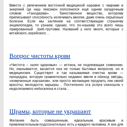
Вместе с увлечением восточной медициной наравне с чакрами и
энергией Ци наш лексикон пополнился ещё одним загадочным
словом: «Ганодерма». Таинственное вещество, которому
приписывают способность излечивать многие, даже очень серьёзные
болезни. Если мы заглянем на соответствующую страничку
энциклопедии, то узнаем, однако, что по-нашему это всего лишь
лакированный гриб-трутовик. Названий у него много, которые с
китайского, корейского…
Вопрос чистоты крови
«Чистота – залог здоровья» — истина, не подлежащая сомнению.
Но, оказывается, касается она не только бытовых вопросов, но и
медицинских. Существует и так называемая очистка крови —
процедура, которую сравнительно недавно ввели в обиход звёзды,
«измученные нарзаном», или просто желающие продлить пик своей
красоты, молодости, карьеры… Постепенно эта услуга снизошла с
недосягаемого небосклона и стала…
Шрамы, которые не украшают
Желание быть совершенным, идеальным, красивым и
привлекательным подсознательно есть у каждого человека. А кое для