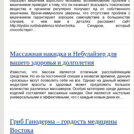
образуют кишечник взрослого человека. Возникновение проблем с
кишечником приводит к тому, что он начинает всасывать токсические
вещества и организм регулярно получает яд от собственного
кишечника. Врачи-иммунологи уверены, что отсутствие проблем с
кишечником гарантируют хорошее самочувствие в большинстве
случаев, о чем вам в деталях расскажет сайт
http://dysbio.ru/disbakterioz-kishechnika. Синдром, который
способствует…
Массажная накидка и Небулайзер для
вашего здоровья и долголетия
Известно, что массаж является отличным расслабляющим
средством. Но из-за постоянной спешки и нехватки времени, данную
«роскошь» могут позволить себе не все. Однако на данный момент
индустрия красоты и здоровья может предложить большое
количество различных массажеров. Особую категорию среди данных
изделий составляют массажные накидки. Они являются настолько
универсальными и эффективными, что с каждым новым днем их…
Гриб Ганодерма – гордость медицины
Востока