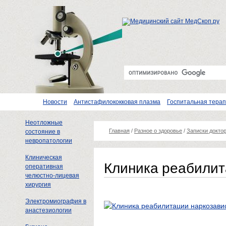
Новости
Антистафилококковая плазма
Госпитальная тера
Неотложные
Главная
/
Разное о здоровье
/
Записки докто
состояние в
невропатологии
Клиническая
Клиника реабилит
оперативная
челюстно-лицевая
хирургия
Электромиография в
анастезиологии