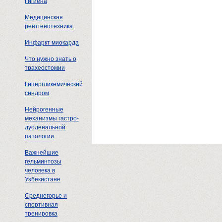
Гигиена
Медицинская
рентгенотехника
Инфаркт миокарда
Что нужно знать о
трахеостомии
Гипергликемический
синдром
Нейрогенные
механизмы гастро-
дуоденальной
патологии
Важнейшие
гельминтозы
человека в
Узбекистане
Среднегорье и
спортивная
тренировка