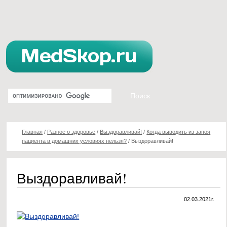
Главная
/
Разное о здоровье
/
Выздоравливай!
/
Когда выводить из запоя
пациента в домашних условиях нельзя?
/
Выздоравливай!
Выздоравливай!
02.03.2021г.