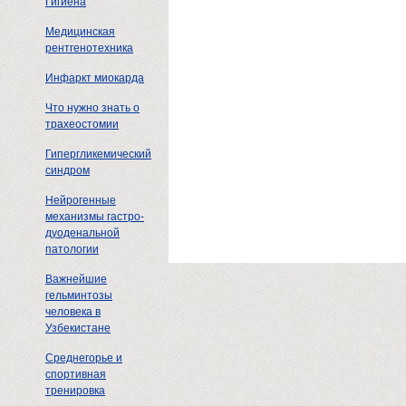
Гигиена
Медицинская
рентгенотехника
Инфаркт миокарда
Что нужно знать о
трахеостомии
Гипергликемический
синдром
Нейрогенные
механизмы гастро-
дуоденальной
патологии
Важнейшие
гельминтозы
человека в
Узбекистане
Среднегорье и
спортивная
тренировка