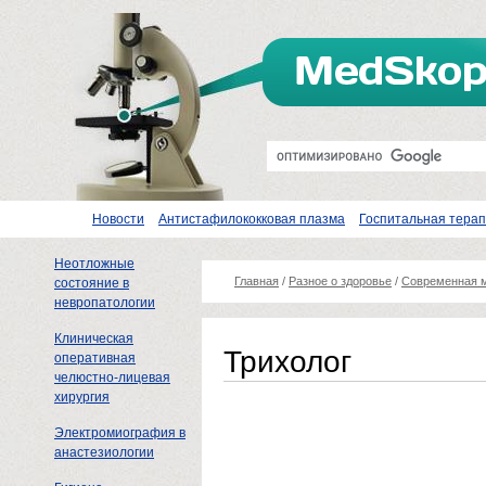
Новости
Антистафилококковая плазма
Госпитальная тера
Неотложные
Главная
/
Разное о здоровье
/
Современная 
состояние в
невропатологии
Клиническая
Трихолог
оперативная
челюстно-лицевая
хирургия
Электромиография в
анастезиологии