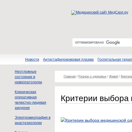
Новости
Антистафилококковая плазма
Госпитальная тера
Неотложные
Главная
/
Разное о здоровье
/
Живи!
/
Критер
состояние в
невропатологии
Клиническая
Критерии выбора
оперативная
челюстно-лицевая
хирургия
Электромиография в
анастезиологии