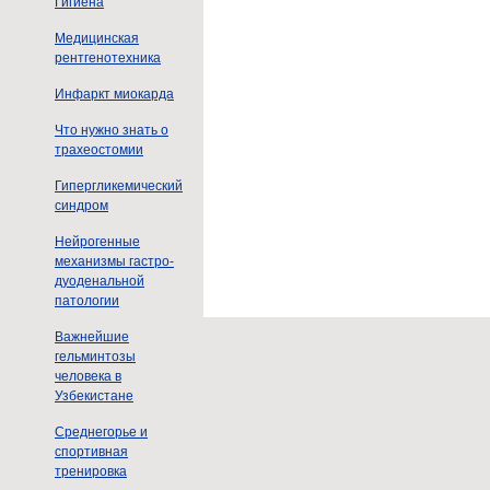
Гигиена
Медицинская
рентгенотехника
Инфаркт миокарда
Что нужно знать о
трахеостомии
Гипергликемический
синдром
Нейрогенные
механизмы гастро-
дуоденальной
патологии
Важнейшие
гельминтозы
человека в
Узбекистане
Среднегорье и
спортивная
тренировка