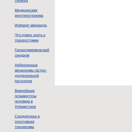
Гигиена
Медицинская
рентгенотехника
Инфаркт миокарда
Что нужно знать о
трахеостомии
Гипергликемический
синдром
Нейрогенные
механизмы гастро-
дуоденальной
патологии
Важнейшие
гельминтозы
человека в
Узбекистане
Среднегорье и
спортивная
тренировка