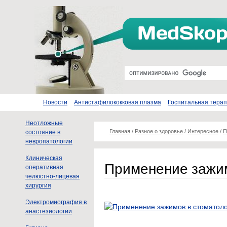
Новости
Антистафилококковая плазма
Госпитальная тера
Неотложные
Главная
/
Разное о здоровье
/
Интересное
/
П
состояние в
невропатологии
Клиническая
Применение зажим
оперативная
челюстно-лицевая
хирургия
Электромиография в
анастезиологии