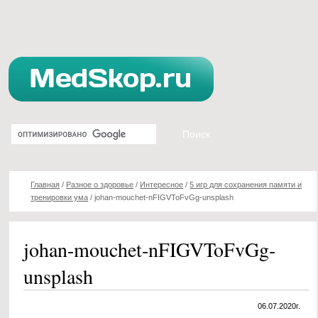
Главная
/
Разное о здоровье
/
Интересное
/
5 игр для сохранения памяти и
тренировки ума
/
johan-mouchet-nFIGVToFvGg-unsplash
johan-mouchet-nFIGVToFvGg-
unsplash
06.07.2020г.