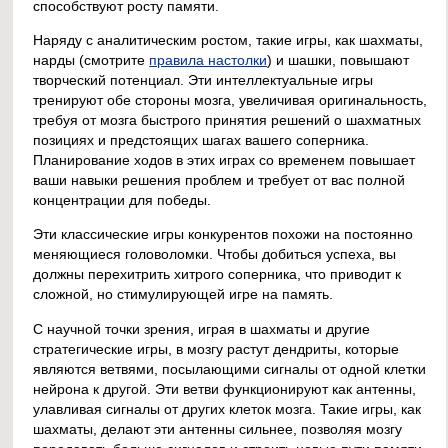
способствуют росту памяти.
Наряду с аналитическим ростом, такие игры, как шахматы,
нарды (смотрите
правила настолки
) и шашки, повышают
творческий потенциал. Эти интеллектуальные игры
тренируют обе стороны мозга, увеличивая оригинальность,
требуя от мозга быстрого принятия решений о шахматных
позициях и предстоящих шагах вашего соперника.
Планирование ходов в этих играх со временем повышает
ваши навыки решения проблем и требует от вас полной
концентрации для победы.
Эти классические игры конкурентов похожи на постоянно
меняющиеся головоломки. Чтобы добиться успеха, вы
должны перехитрить хитрого соперника, что приводит к
сложной, но стимулирующей игре на память.
С научной точки зрения, играя в шахматы и другие
стратегические игры, в мозгу растут дендриты, которые
являются ветвями, посылающими сигналы от одной клетки
нейрона к другой. Эти ветви функционируют как антенны,
улавливая сигналы от других клеток мозга. Такие игры, как
шахматы, делают эти антенны сильнее, позволяя мозгу