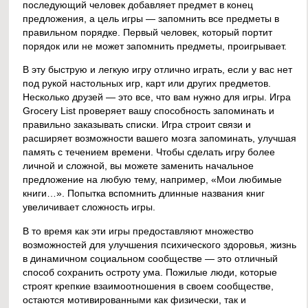
последующий человек добавляет предмет в конец
предложения, а цель игры — запомнить все предметы в
правильном порядке. Первый человек, который портит
порядок или не может запомнить предметы, проигрывает.
В эту быструю и легкую игру отлично играть, если у вас нет
под рукой настольных игр, карт или других предметов.
Несколько друзей — это все, что вам нужно для игры. Игра
Grocery List проверяет вашу способность запоминать и
правильно заказывать списки. Игра строит связи и
расширяет возможности вашего мозга запоминать, улучшая
память с течением времени. Чтобы сделать игру более
личной и сложной, вы можете заменить начальное
предложение на любую тему, например, «Мои любимые
книги…». Попытка вспомнить длинные названия книг
увеличивает сложность игры.
В то время как эти игры предоставляют множество
возможностей для улучшения психического здоровья, жизнь
в динамичном социальном сообществе — это отличный
способ сохранить остроту ума. Пожилые люди, которые
строят крепкие взаимоотношения в своем сообществе,
остаются мотивированными как физически, так и