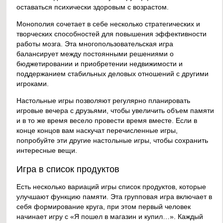
оставаться психически здоровым с возрастом.
Монополия сочетает в себе несколько стратегических и
творческих способностей для повышения эффективности
работы мозга. Эта многопользовательская игра
балансирует между постоянными решениями о
бюджетировании и приобретении недвижимости и
поддержанием стабильных деловых отношений с другими
игроками.
Настольные игры позволяют регулярно планировать
игровые вечера с друзьями, чтобы увеличить объем памяти
и в то же время весело провести время вместе. Если в
конце концов вам наскучат перечисленные игры,
попробуйте эти другие настольные игры, чтобы сохранить
интересные вещи.
Игра в список продуктов
Есть несколько вариаций игры список продуктов, которые
улучшают функцию памяти. Эта групповая игра включает в
себя формирование круга, при этом первый человек
начинает игру с «Я пошел в магазин и купил…». Каждый