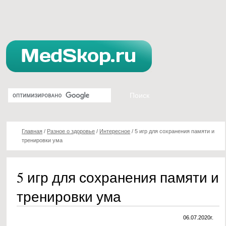
Главная
/
Разное о здоровье
/
Интересное
/
5 игр для сохранения памяти и
тренировки ума
5 игр для сохранения памяти и
тренировки ума
06.07.2020г.