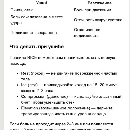
Ушиб
Растяжение
Синяк, отек
Боль при движении
Боль локализована в месте
Отечность вокруг сустава
удара
Ограниченная
Подвижность сохранена
подвижность
Что делать при ушибе
Правило RICE поможет вам правильно оказать первую
помощь:
R
est (покой) — не двигайте поврежденной частью
тела
I
ce (лед) — прикладывайте холод на 15–20 минут
каждые 2–3 часа
C
ompression (давление) — используйте эластичный
бинт, чтобы уменьшить отек
E
levation (возвышенное положение) — держите
травмированную часть выше уровня сердца
Если боль не проходит через 2–3 дня или появляется
сильный отек, стоит проконсультироваться с врачом.