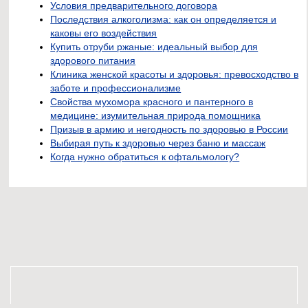
Условия предварительного договора
Последствия алкоголизма: как он определяется и
каковы его воздействия
Купить отруби ржаные: идеальный выбор для
здорового питания
Клиника женской красоты и здоровья: превосходство в
заботе и профессионализме
Свойства мухомора красного и пантерного в
медицине: изумительная природа помощника
Призыв в армию и негодность по здоровью в России
Выбирая путь к здоровью через баню и массаж
Когда нужно обратиться к офтальмологу?