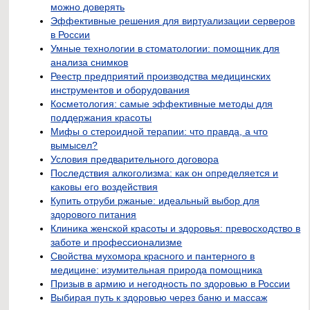
можно доверять
Эффективные решения для виртуализации серверов
в России
Умные технологии в стоматологии: помощник для
анализа снимков
Реестр предприятий производства медицинских
инструментов и оборудования
Косметология: самые эффективные методы для
поддержания красоты
Мифы о стероидной терапии: что правда, а что
вымысел?
Условия предварительного договора
Последствия алкоголизма: как он определяется и
каковы его воздействия
Купить отруби ржаные: идеальный выбор для
здорового питания
Клиника женской красоты и здоровья: превосходство в
заботе и профессионализме
Свойства мухомора красного и пантерного в
медицине: изумительная природа помощника
Призыв в армию и негодность по здоровью в России
Выбирая путь к здоровью через баню и массаж