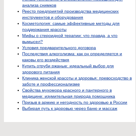
анализа снимков
Реестр предприятий производства медицинских
инструментов и оборудования
Косметология: самые эффективные методы для
поддержания красоты
Мифы о стероидной терапии: что правда, а что
вымысел?
Условия предварительного договора
Последствия алкоголизма: как он определяется и
каковы его воздействия
Купить отруби ржаные: идеальный выбор для
здорового питания
Клиника женской красоты и здоровья: превосходство в
заботе и профессионализме
Свойства мухомора красного и пантерного в
медицине: изумительная природа помощника
Призыв в армию и негодность по здоровью в России
Выбирая путь к здоровью через баню и массаж